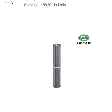
dụng
lớp M lọc > 99,9% bụi bẩn