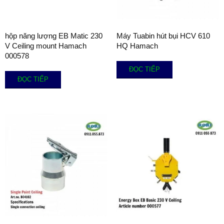
hộp năng lượng EB Matic 230
Máy Tuabin hút bụi HCV 610
V Ceiling mount Hamach
HQ Hamach
000578
ĐỌC TIẾP
ĐỌC TIẾP