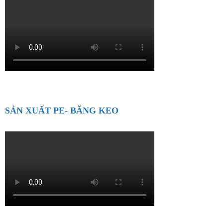
SẢN XUẤT PE- BĂNG KEO