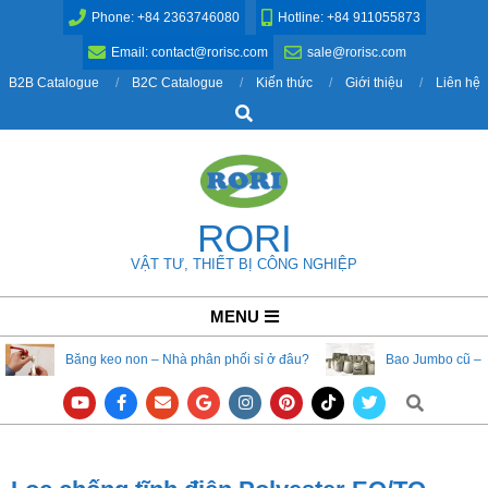
Skip
Phone: +84 2363746080
Hotline: +84 911055873
to
Email: contact@rorisc.com
sale@rorisc.com
content
B2B Catalogue
B2C Catalogue
Kiến thức
Giới thiệu
Liên hệ
Search
RORI
VẬT TƯ, THIẾT BỊ CÔNG NGHIỆP
Primary
MENU
Navigation
Băng keo non – Nhà phân phối sỉ ở đâu?
Bao Jumbo cũ – 
Menu
Search