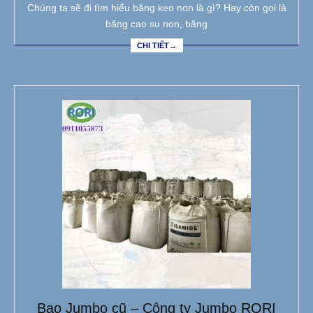
Chúng ta sẽ đi tìm hiểu băng keo non là gì? Hay còn gọi là
băng cao su non, băng
CHI TIẾT→
Bao Jumbo cũ – Công ty Jumbo RORI