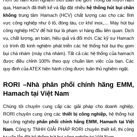
qua, Hamach đã thiết kế và lắp đặt nhiều
hệ thống hút bụi chân
không
trung tâm Hamach (HCV) chất lượng cao cho các lĩnh
vực công nghiệp như ô tô, đóng tàu, cơ khí/ inox,… Máy hút bụi
công nghiệp HCV để hút bụi là phạm vi hàng đầu liên quan: Dịch
vụ, chất lượng, an toàn, hiệu quả và đổi mới. Các kỹ sư Hamach
có trình độ kinh nghiệm phát triển các hệ thống hút bụi thu gom
bụi chà nhám (máy chà nhám). Tất cả các hệ thống của hamach
được điều chỉnh 100% theo quy chuần làm việc của bạn. Các
quy định của ATEX hiện hành cũng được tuân thủ nghiêm ngặt.
RORI –
Nhà phân phối chính hãng EMM,
Hamach
tại Việt Nam
Chúng tôi chuyên cung cấp các giải pháp cho doanh nghiệp.
RORI chuyên cung ứng các
thiết bị công nghiệp
,
hệ thống hút
bụi công nghiệp
phân phối chính hãng EMM, Hamach tại
Việt
Nam
. Công ty TNHH GIẢI PHÁP RORI chuyên thiết kế, thi công
tư vấn lắp đặt hệ thống hút bụi công nghiệp tại Việt Nam.