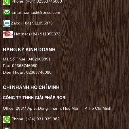
Phone:
(+84) 02363746080
Email: contact@rorisc.com
Zalo: (+84) 911055873
Hotline: (+84) 911055873
ĐĂNG KÝ KINH DOANH
Mã Số Thuế: 0402009891
Fax: 02363746080
Điện Thoại :
02363746080
CHI NHÁNH HỒ CHÍ MINH
CÔNG TY TNHH GIẢI PHÁP RORI
Office: 203/7 Ấp 5, Đông Thạnh, Hóc Môn, TP. Hồ Chí Minh
Phone: (+84) 931.939.982