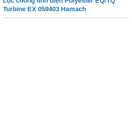
Lọc chống tĩnh điện Polyester EQ/TQ
Turbine EX 059403 Hamach