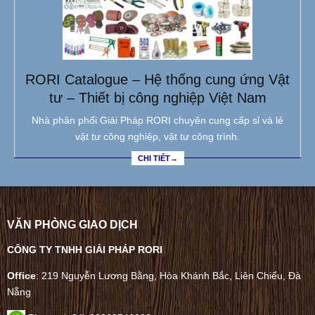
RORI Catalogue – Hệ thống cung ứng Vật
tư – Thiết bị công nghiệp Việt Nam
Nhà phân phối Giải Pháp RORI chuyên cung cấp sỉ và lẻ
vật tư công nghiệp, vật tư công trình.
CHI TIẾT→
VĂN PHÒNG GIAO DỊCH
CÔNG TY TNHH GIẢI PHÁP RORI
Office
: 219 Nguyễn Lương Bằng, Hòa Khánh Bắc, Liên Chiểu, Đà
Nẵng