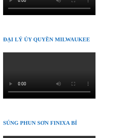
ĐẠI LÝ ỦY QUYỀN MILWAUKEE
SÚNG PHUN SƠN FINIXA BỈ