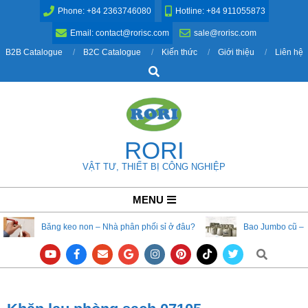
Skip
Phone: +84 2363746080
Hotline: +84 911055873
to
Email: contact@rorisc.com
sale@rorisc.com
content
B2B Catalogue
B2C Catalogue
Kiến thức
Giới thiệu
Liên hệ
Search
RORI
VẬT TƯ, THIẾT BỊ CÔNG NGHIỆP
Primary
MENU
Navigation
Băng keo non – Nhà phân phối sỉ ở đâu?
Bao Jumbo cũ – 
Menu
Search