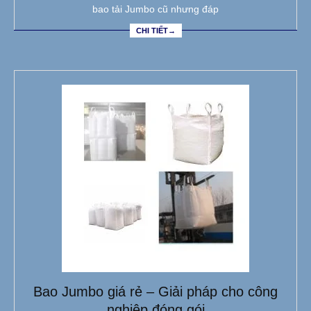
bao tải Jumbo cũ nhưng đáp
CHI TIẾT→
Bao Jumbo giá rẻ – Giải pháp cho công
nghiệp đóng gói