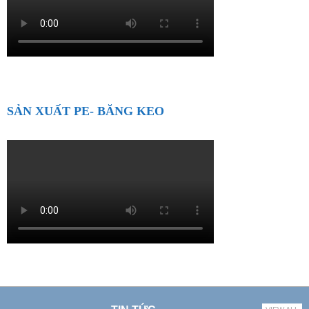
SẢN XUẤT PE- BĂNG KEO