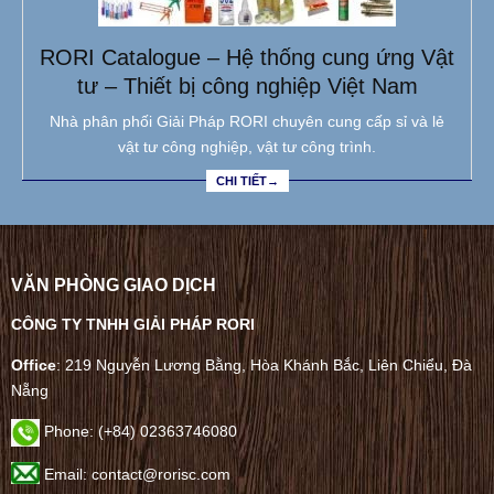
RORI Catalogue – Hệ thống cung ứng Vật
tư – Thiết bị công nghiệp Việt Nam
Nhà phân phối Giải Pháp RORI chuyên cung cấp sỉ và lẻ
vật tư công nghiệp, vật tư công trình.
CHI TIẾT→
VĂN PHÒNG GIAO DỊCH
CÔNG TY TNHH GIẢI PHÁP RORI
Office
: 219 Nguyễn Lương Bằng, Hòa Khánh Bắc, Liên Chiểu, Đà
Nẵng
Phone:
(+84) 02363746080
Email: contact@rorisc.com