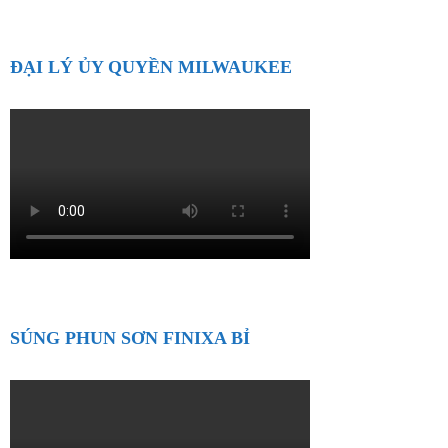
ĐẠI LÝ ỦY QUYỀN MILWAUKEE
SÚNG PHUN SƠN FINIXA BỈ