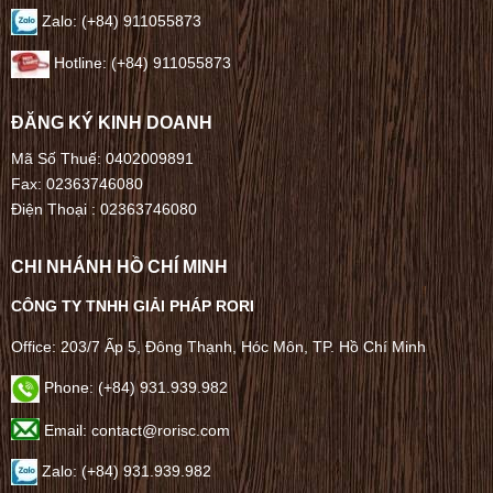
Zalo: (+84) 911055873
Hotline: (+84) 911055873
ĐĂNG KÝ KINH DOANH
Mã Số Thuế: 0402009891
Fax: 02363746080
Điện Thoại :
02363746080
CHI NHÁNH HỒ CHÍ MINH
CÔNG TY TNHH GIẢI PHÁP RORI
Office: 203/7 Ấp 5, Đông Thạnh, Hóc Môn, TP. Hồ Chí Minh
Phone: (+84) 931.939.982
Email: contact@rorisc.com
Zalo: (+84) 931.939.982