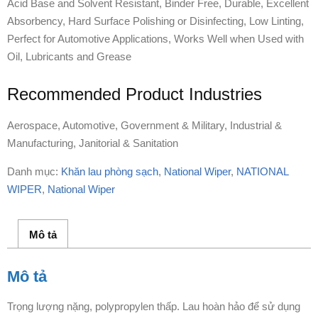
Acid Base and Solvent Resistant, Binder Free, Durable, Excellent
Absorbency, Hard Surface Polishing or Disinfecting, Low Linting,
Perfect for Automotive Applications, Works Well when Used with
Oil, Lubricants and Grease
Recommended Product Industries
Aerospace, Automotive, Government & Military, Industrial &
Manufacturing, Janitorial & Sanitation
Danh mục:
Khăn lau phòng sạch
,
National Wiper
,
NATIONAL
WIPER
,
National Wiper
Mô tả
Mô tả
Trọng lượng nặng, polypropylen thấp. Lau hoàn hảo để sử dụng