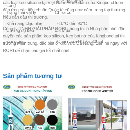
5°C đến 40°C
các loại keo silicone tại Việt Nam. Sản phẩm của Kingbond luôn
công
đáp ứng các tiêu chuẩn Quốc tế cũng như nằm trong top thương
Trạng thái vật lý
Chưa có
hiệu dẫn đầu thị trường.
Khả năng chịu nhiệt
-10°C đến 90°C
Công ty TNHH GIẢI PHÁP RORI chúng tôi là Nhà phân phối độc
Cường độ kéo
0.8 Mpa
quyền các sản phẩm keo silicon, keo bọt nở của Kingbond tại thị
Đóng gói
Chai nhựa HDPE 300ml
trường miền trung, đặc biệt ở khu vực Đà Nẵng. Liên hệ ngay với
RORI để nhận báo giá tốt nhất nhé!
Sản phẩm tương tự