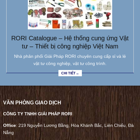
RORI Catalogue – Hệ thống cung ứng Vật
tư – Thiết bị công nghiệp Việt Nam
Nhà phân phối Giải Pháp RORI chuyên cung cấp sỉ và lẻ
vật tư công nghiệp, vật tư công trình.
CHI TIẾT→
VĂN PHÒNG GIAO DỊCH
CÔNG TY TNHH GIẢI PHÁP RORI
Office
: 219 Nguyễn Lương Bằng, Hòa Khánh Bắc, Liên Chiểu, Đà
Nẵng