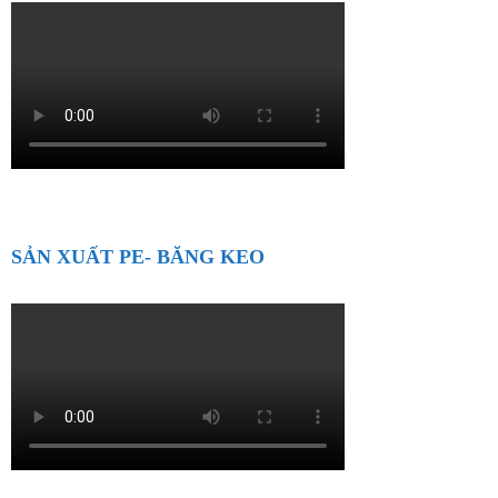
SẢN XUẤT PE- BĂNG KEO