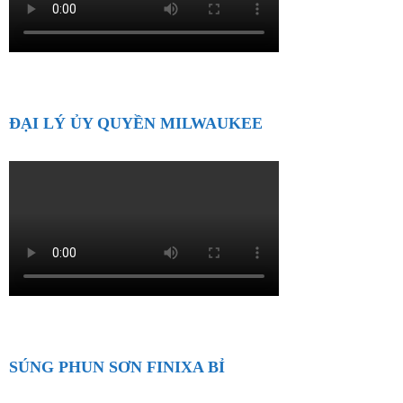
ĐẠI LÝ ỦY QUYỀN MILWAUKEE
SÚNG PHUN SƠN FINIXA BỈ