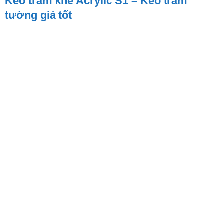
Keo trám khe Acrylic S1 – Keo trám
tường giá tốt