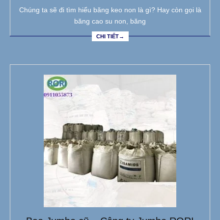
Chúng ta sẽ đi tìm hiểu băng keo non là gì? Hay còn gọi là
băng cao su non, băng
CHI TIẾT→