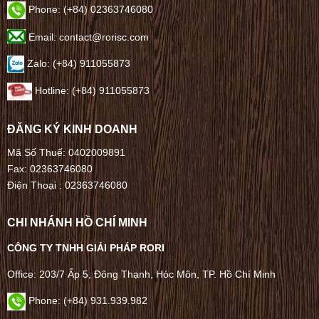
Phone:
(+84) 02363746080
Email: contact@rorisc.com
Zalo: (+84) 911055873
Hotline: (+84) 911055873
ĐĂNG KÝ KINH DOANH
Mã Số Thuế: 0402009891
Fax: 02363746080
Điện Thoại :
02363746080
CHI NHÁNH HỒ CHÍ MINH
CÔNG TY TNHH GIẢI PHÁP RORI
Office: 203/7 Ấp 5, Đông Thạnh, Hóc Môn, TP. Hồ Chí Minh
Phone: (+84) 931.939.982