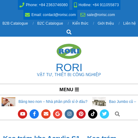
Skip
Phone: +84 2363746080
Hotline: +84 911055873
to
Email: contact@rorisc.com
sale@rorisc.com
content
B2B Catalogue
B2C Catalogue
Kiến thức
Giới thiệu
Liên hệ
Search
RORI
VẬT TƯ, THIẾT BỊ CÔNG NGHIỆP
Primary
MENU
Navigation
Băng keo non – Nhà phân phối sỉ ở đâu?
Bao Jumbo cũ – 
Menu
Search