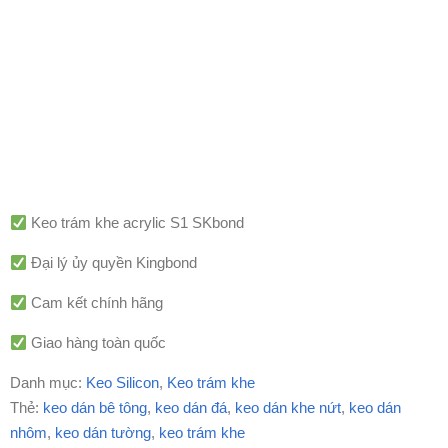
Keo trám khe acrylic S1 SKbond
Đại lý ủy quyền Kingbond
Cam kết chính hãng
Giao hàng toàn quốc
Danh mục:
Keo Silicon
,
Keo trám khe
Thẻ:
keo dán bê tông
,
keo dán đá
,
keo dán khe nứt
,
keo dán
nhôm
,
keo dán tường
,
keo trám khe