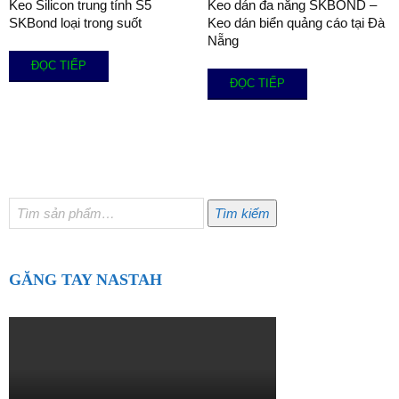
Keo Silicon trung tính S5
Keo dán đa năng SKBOND –
SKBond loại trong suốt
Keo dán biển quảng cáo tại Đà
Nẵng
ĐỌC TIẾP
ĐỌC TIẾP
Tìm
Tìm kiếm
kiếm:
GĂNG TAY NASTAH