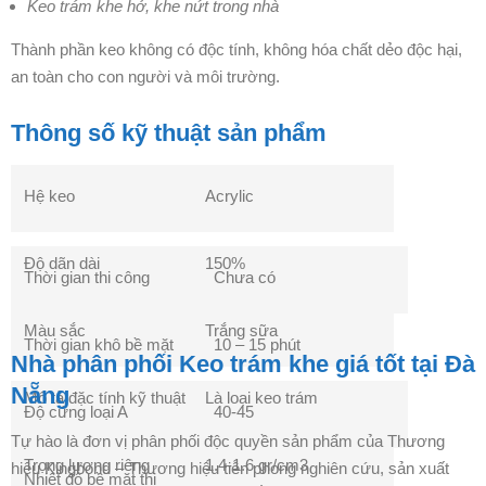
Keo trám khe hở, khe nứt trong nhà
Thành phần keo không có độc tính, không hóa chất dẻo độc hại,
an toàn cho con người và môi trường.
Thông số kỹ thuật sản phẩm
Hệ keo
Acrylic
Độ dãn dài
150%
Thời gian thi công
Chưa có
Màu sắc
Trắng sữa
Thời gian khô bề mặt
10 – 15 phút
Nhà phân phối Keo trám khe giá tốt tại Đà
Nẵng
Mô tả đặc tính kỹ thuật
Là loại keo trám
Độ cứng loại A
40-45
Tự hào là đơn vị phân phối độc quyền sản phẩm của Thương
Trọng lượng riêng
1.4-1.6 gr/cm3
hiệu Kingbond – Thương hiệu tiên phong nghiên cứu, sản xuất
Nhiệt độ bề mặt thi