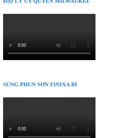
ĐẠI LÝ ỦY QUYỀN MILWAUKEE
SÚNG PHUN SƠN FINIXA BỈ