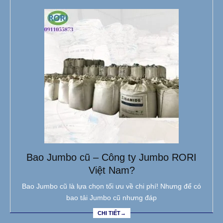
Bao Jumbo cũ – Công ty Jumbo RORI
Việt Nam?
Bao Jumbo cũ là lựa chọn tối ưu về chi phí! Nhưng để có
bao tải Jumbo cũ nhưng đáp
CHI TIẾT→