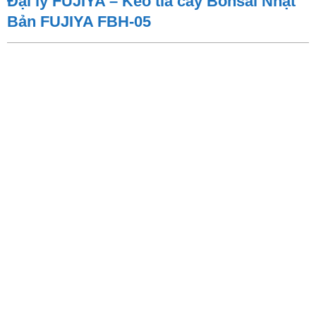
Đại lý FUJIYA – Kéo tỉa cây Bonsai Nhật
Bản FUJIYA FBH-05