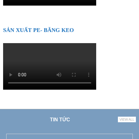
SẢN XUẤT PE- BĂNG KEO
TIN TỨC
VIEW ALL