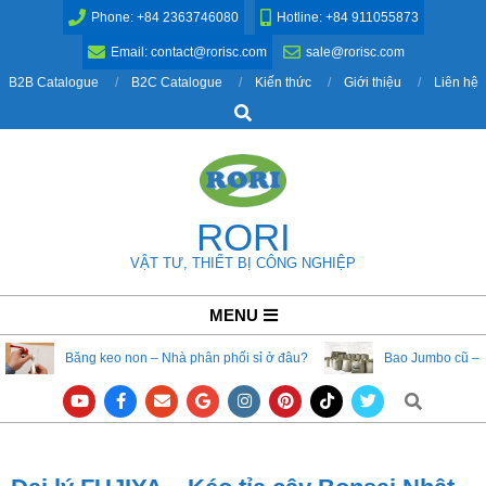
Skip
Phone: +84 2363746080
Hotline: +84 911055873
to
Email: contact@rorisc.com
sale@rorisc.com
content
B2B Catalogue
B2C Catalogue
Kiến thức
Giới thiệu
Liên hệ
Search
RORI
VẬT TƯ, THIẾT BỊ CÔNG NGHIỆP
Primary
MENU
Navigation
Băng keo non – Nhà phân phối sỉ ở đâu?
Bao Jumbo cũ – 
Menu
Search