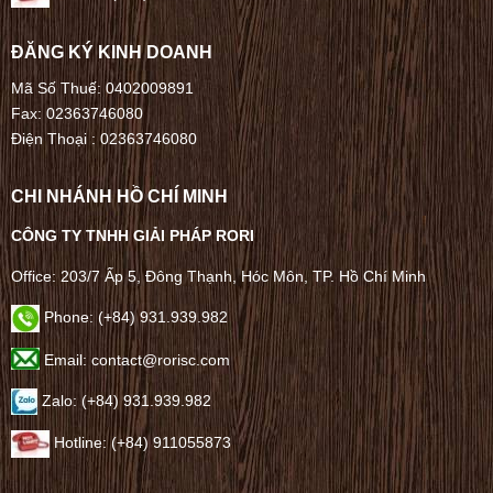
ĐĂNG KÝ KINH DOANH
Mã Số Thuế: 0402009891
Fax: 02363746080
Điện Thoại :
02363746080
CHI NHÁNH HỒ CHÍ MINH
CÔNG TY TNHH GIẢI PHÁP RORI
Office: 203/7 Ấp 5, Đông Thạnh, Hóc Môn, TP. Hồ Chí Minh
Phone: (+84) 931.939.982
Email: contact@rorisc.com
Zalo: (+84) 931.939.982
Hotline: (+84) 911055873