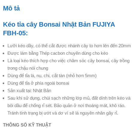
Mô tả
Kéo tỉa cây Bonsai Nhật Bản FUJIYA
FBH-05:
Lưỡi kéo dầy, có thể cắt được nhánh cây to hơn lên đến 20mm
Được làm bằng Thép cacbon chuyên dùng cho kéo
Là loại kéo thích hợp cho việc chăm sóc cây bonsai, cây trồng
trong chậu nói chung
Dùng để tỉa lá, nụ, chi, cắt tàn (nhỏ hơn 5mm)
Dùng để tỉa ở phía ngoài bonsai
Sản xuất tại: Nhật Bản
Sau khi sử dụng, chùi sạch những lớp mủ, đất dính trên kéo và
bôi dầu để chống rỉ sét. Bảo quản ở nơi thoáng mát, khô ráo.
Tránh tình trạng bị ướt và dơ vì sẽ là nguyên nhân gây rỉ.
THÔNG SỐ KỸ THUẬT