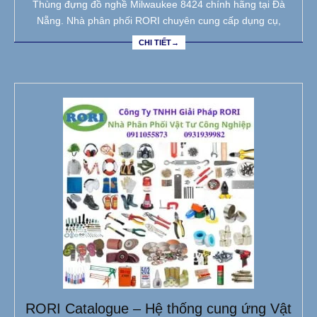
Thùng đựng đồ nghề Milwaukee 8424 chính hãng tại Đà
Nẵng. Nhà phân phối RORI chuyên cung cấp dụng cụ,
CHI TIẾT→
RORI Catalogue – Hệ thống cung ứng Vật