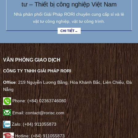
tư – Thiết bị công nghiệp Việt Nam
Nhà phân phối Giải Pháp RORI chuyên cung cấp sỉ và lẻ
vật tư công nghiệp, vật tư công trình.
CHI TIẾT→
VĂN PHÒNG GIAO DỊCH
CÔNG TY TNHH GIẢI PHÁP RORI
Office
: 219 Nguyễn Lương Bằng, Hòa Khánh Bắc, Liên Chiểu, Đà
Nẵng
Phone:
(+84) 02363746080
Email: contact@rorisc.com
Zalo: (+84) 911055873
Hotline: (+84) 911055873