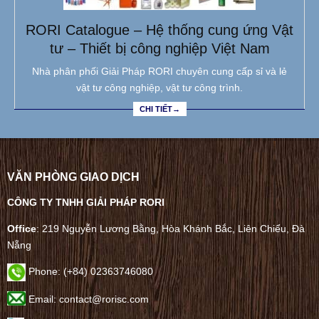
RORI Catalogue – Hệ thống cung ứng Vật
tư – Thiết bị công nghiệp Việt Nam
Nhà phân phối Giải Pháp RORI chuyên cung cấp sỉ và lẻ
vật tư công nghiệp, vật tư công trình.
CHI TIẾT→
VĂN PHÒNG GIAO DỊCH
CÔNG TY TNHH GIẢI PHÁP RORI
Office
: 219 Nguyễn Lương Bằng, Hòa Khánh Bắc, Liên Chiểu, Đà
Nẵng
Phone:
(+84) 02363746080
Email: contact@rorisc.com