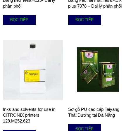
Băng keo Tesa 4129- Đại lý
Băng keo hai mặt Tesa ACX
phân phối
plus 7078 – Đại lý phân phối
ĐỌC TIẾP
ĐỌC TIẾP
Inks and solvents for use in
Sơ gỗ PU cao cấp Taiyang
CITRONIX printers
Thái Dương tại Đà Nẵng
129.M252.623
ĐỌC TIẾP