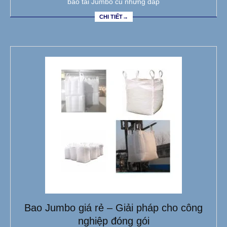
bao tải Jumbo cũ nhưng đáp
CHI TIẾT→
Bao Jumbo giá rẻ – Giải pháp cho công
nghiệp đóng gói