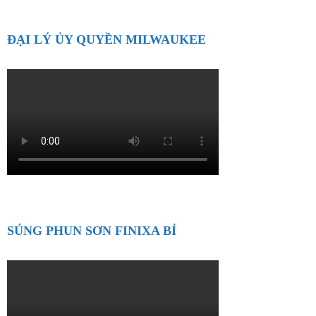
ĐẠI LÝ ỦY QUYỀN MILWAUKEE
SÚNG PHUN SƠN FINIXA BỈ