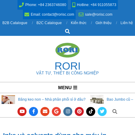
Skip
Phone: +84 2363746080
Hotline: +84 911055873
to
Email: contact@rorisc.com
sale@rorisc.com
content
B2B Catalogue
B2C Catalogue
Kiến thức
Giới thiệu
Liên hệ
Search
RORI
VẬT TƯ, THIẾT BỊ CÔNG NGHIỆP
Primary
MENU
Navigation
Băng keo non – Nhà phân phối sỉ ở đâu?
Bao Jumbo cũ – 
Menu
Search