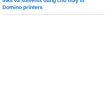
Inks và solvents dùng cho máy in
Domino printers