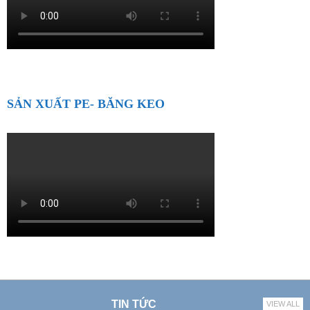
SẢN XUẤT PE- BĂNG KEO
TIN TỨC
VIEW ALL