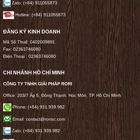
Zalo: (+84) 911055873
Hotline: (+84) 911055873
ĐĂNG KÝ KINH DOANH
Mã Số Thuế: 0402009891
Fax: 02363746080
Điện Thoại :
02363746080
CHI NHÁNH HỒ CHÍ MINH
CÔNG TY TNHH GIẢI PHÁP RORI
Office: 203/7 Ấp 5, Đông Thạnh, Hóc Môn, TP. Hồ Chí Minh
Phone: (+84) 931.939.982
Email: contact@rorisc.com
Zalo: (+84) 931.939.982