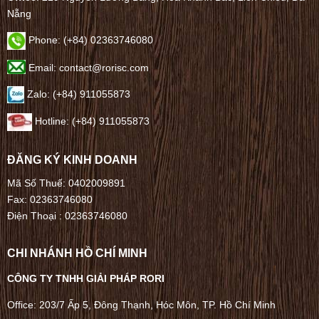
Nẵng
Phone:
(+84) 02363746080
Email: contact@rorisc.com
Zalo: (+84) 911055873
Hotline: (+84) 911055873
ĐĂNG KÝ KINH DOANH
Mã Số Thuế: 0402009891
Fax: 02363746080
Điện Thoại :
02363746080
CHI NHÁNH HỒ CHÍ MINH
CÔNG TY TNHH GIẢI PHÁP RORI
Office: 203/7 Ấp 5, Đông Thạnh, Hóc Môn, TP. Hồ Chí Minh