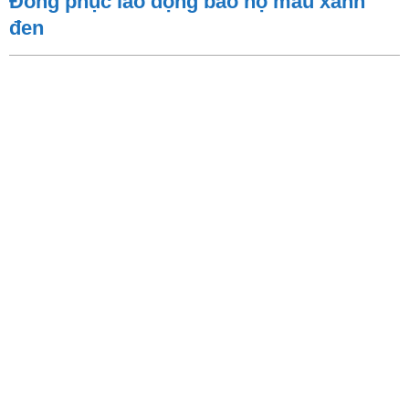
Đồng phục lao động bảo hộ màu xanh
đen