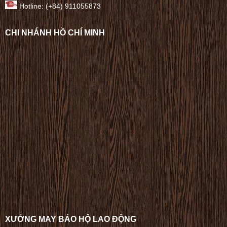
Hotline: (+84) 911055873
CHI NHÁNH HỒ CHÍ MINH
XƯỞNG MAY BẢO HỘ LAO ĐỘNG