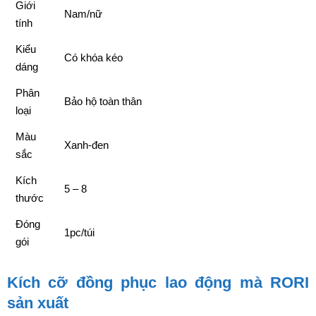
Giới
Nam/nữ
tính
Kiểu
Có khóa kéo
dáng
Phân
Bảo hộ toàn thân
loại
Màu
Xanh-đen
sắc
Kích
5 – 8
thước
Đóng
1pc/túi
gói
Kích cỡ đồng phục lao động mà RORI
sản xuất