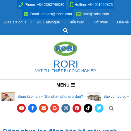
Skip
Phone: +84 2363746080
Hotline: +84 911055873
to
Email: contact@rorisc.com
sale@rorisc.com
content
B2B Catalogue
B2C Catalogue
Kiến thức
Giới thiệu
Liên hệ
Search
RORI
VẬT TƯ, THIẾT BỊ CÔNG NGHIỆP
Primary
MENU
Navigation
Băng keo non – Nhà phân phối sỉ ở đâu?
Bao Jumbo cũ – 
Menu
Search