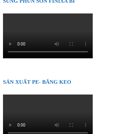
SÚNG PHUN SƠN FINIXA BỈ
SẢN XUẤT PE- BĂNG KEO