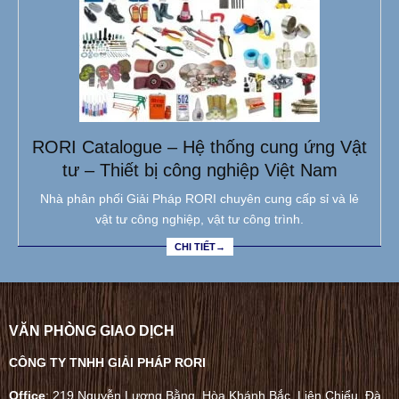
RORI Catalogue – Hệ thống cung ứng Vật
tư – Thiết bị công nghiệp Việt Nam
Nhà phân phối Giải Pháp RORI chuyên cung cấp sỉ và lẻ
vật tư công nghiệp, vật tư công trình.
CHI TIẾT→
VĂN PHÒNG GIAO DỊCH
CÔNG TY TNHH GIẢI PHÁP RORI
Office
: 219 Nguyễn Lương Bằng, Hòa Khánh Bắc, Liên Chiểu, Đà