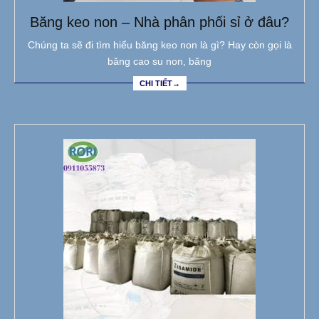
Băng keo non – Nhà phân phối sỉ ở đâu?
Chúng ta sẽ đi tìm hiểu băng keo non là gì? Hay còn gọi là
băng cao su non, băng
CHI TIẾT→