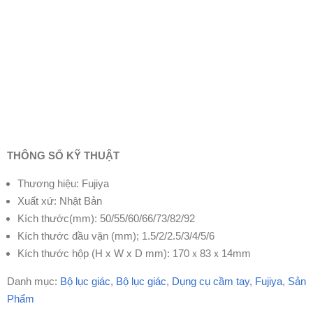
THÔNG SỐ KỸ THUẬT
Thương hiệu: Fujiya
Xuất xứ: Nhật Bản
Kích thước(mm): 50/55/60/66/73/82/92
Kích thước đầu vặn (mm); 1.5/2/2.5/3/4/5/6
Kích thước hộp (H x W x D mm): 170ｘ83ｘ14mm
Danh mục:
Bộ lục giác
,
Bộ lục giác
,
Dụng cụ cầm tay
,
Fujiya
,
Sản
Phẩm