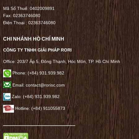
Mã Số Thuế: 0402009891
Fax: 02363746080
Điện Thoại :
02363746080
CHI NHÁNH HỒ CHÍ MINH
CÔNG TY TNHH GIẢI PHÁP RORI
Office: 203/7 Ấp 5, Đông Thạnh, Hóc Môn, TP. Hồ Chí Minh
Phone: (+84) 931.939.982
Email: contact@rorisc.com
Zalo: (+84) 931.939.982
Hotline: (+84) 911055873
——————————————–