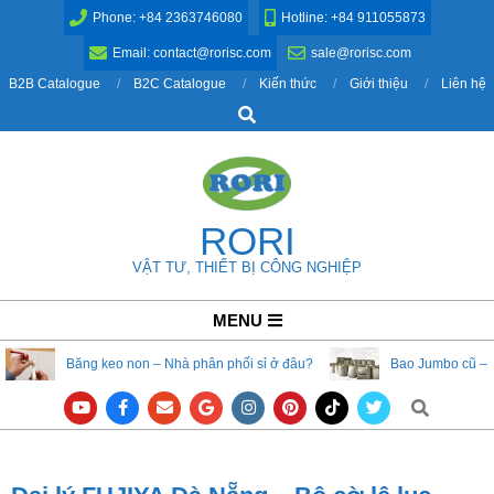
Skip
Phone: +84 2363746080
Hotline: +84 911055873
to
Email: contact@rorisc.com
sale@rorisc.com
content
B2B Catalogue
B2C Catalogue
Kiến thức
Giới thiệu
Liên hệ
Search
RORI
VẬT TƯ, THIẾT BỊ CÔNG NGHIỆP
Primary
MENU
Navigation
Băng keo non – Nhà phân phối sỉ ở đâu?
Bao Jumbo cũ – 
Menu
Search