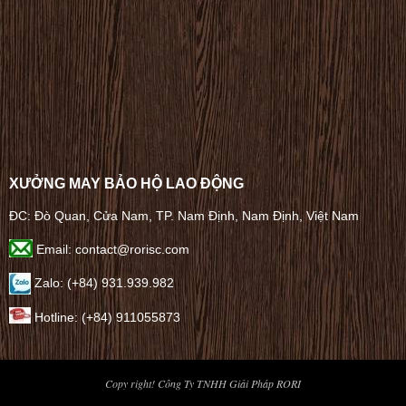
XƯỞNG MAY BẢO HỘ LAO ĐỘNG
ĐC: Đò Quan, Cửa Nam, TP. Nam Định, Nam Định, Việt Nam
Email: contact@rorisc.com
Zalo: (+84) 931.939.982
Hotline: (+84) 911055873
Copy right! Công Ty TNHH Giải Pháp RORI