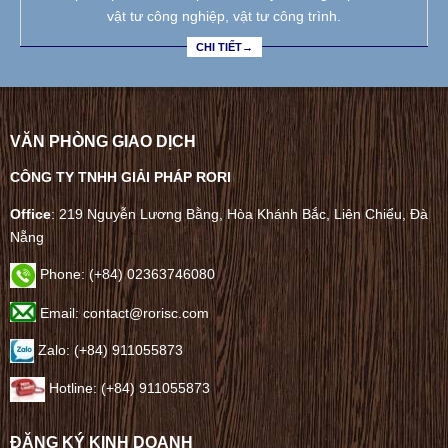
vật tư công nghiệp, vật tư công trình.
CHI TIẾT→
VĂN PHÒNG GIAO DỊCH
CÔNG TY TNHH GIẢI PHÁP RORI
Office
: 219 Nguyễn Lương Bằng, Hòa Khánh Bắc, Liên Chiểu, Đà
Nẵng
Phone:
(+84) 02363746080
Email: contact@rorisc.com
Zalo: (+84) 911055873
Hotline: (+84) 911055873
ĐĂNG KÝ KINH DOANH