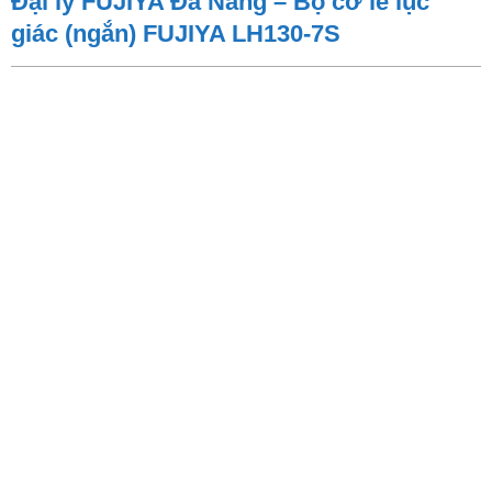
Đại lý FUJIYA Đà Nẵng – Bộ cờ lê lục
giác (ngắn) FUJIYA LH130-7S