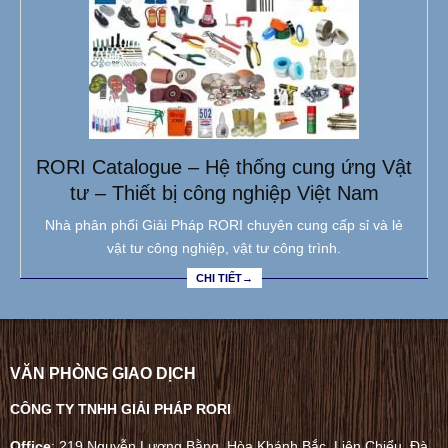
RORI Catalogue – Hệ thống cung ứng Vật
tư – Thiết bị công nghiệp Việt Nam
Nhà phân phối Giải Pháp RORI chuyên cung cấp sỉ và lẻ
vật tư công nghiệp, vật tư công trình.
CHI TIẾT→
VĂN PHÒNG GIAO DỊCH
CÔNG TY TNHH GIẢI PHÁP RORI
Office
: 219 Nguyễn Lương Bằng, Hòa Khánh Bắc, Liên Chiểu, Đà