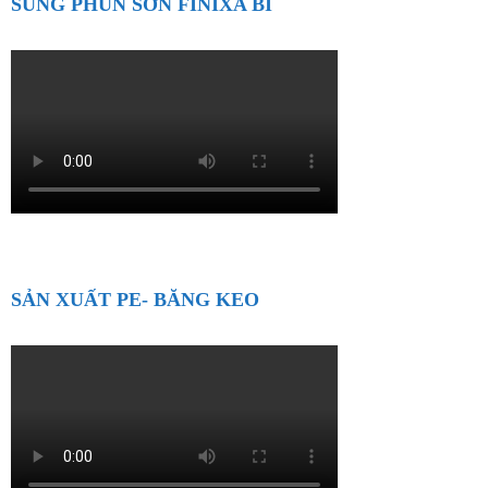
SÚNG PHUN SƠN FINIXA BỈ
SẢN XUẤT PE- BĂNG KEO