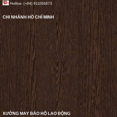
Hotline: (+84) 911055873
CHI NHÁNH HỒ CHÍ MINH
XƯỞNG MAY BẢO HỘ LAO ĐỘNG