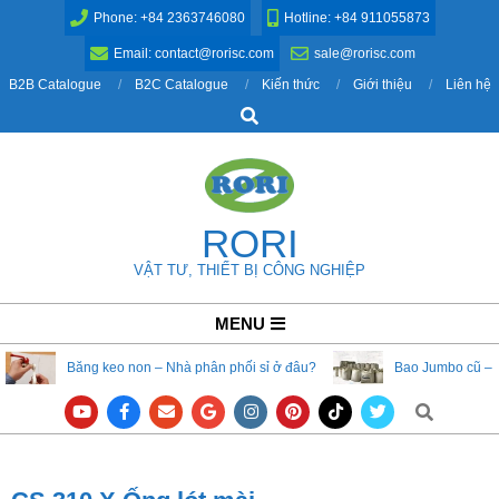
Skip
Phone: +84 2363746080
Hotline: +84 911055873
to
Email: contact@rorisc.com
sale@rorisc.com
content
B2B Catalogue
B2C Catalogue
Kiến thức
Giới thiệu
Liên hệ
Search
RORI
VẬT TƯ, THIẾT BỊ CÔNG NGHIỆP
Primary
MENU
Navigation
Băng keo non – Nhà phân phối sỉ ở đâu?
Bao Jumbo cũ – 
Menu
Search