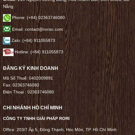
Nẵng
Phone:
(+84) 02363746080
Email: contact@rorisc.com
Zalo: (+84) 911055873
Hotline: (+84) 911055873
ĐĂNG KÝ KINH DOANH
Mã Số Thuế: 0402009891
Fax: 02363746080
Điện Thoại :
02363746080
CHI NHÁNH HỒ CHÍ MINH
CÔNG TY TNHH GIẢI PHÁP RORI
Office: 203/7 Ấp 5, Đông Thạnh, Hóc Môn, TP. Hồ Chí Minh