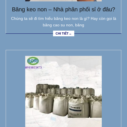
Băng keo non – Nhà phân phối sỉ ở đâu?
Chúng ta sẽ đi tìm hiểu băng keo non là gì? Hay còn gọi là
băng cao su non, băng
CHI TIẾT→