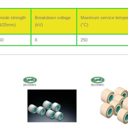
ensile strength
Breakdown voltage
Maximum service temper
N/25mm)
(kV)
(°C)
60
6
250