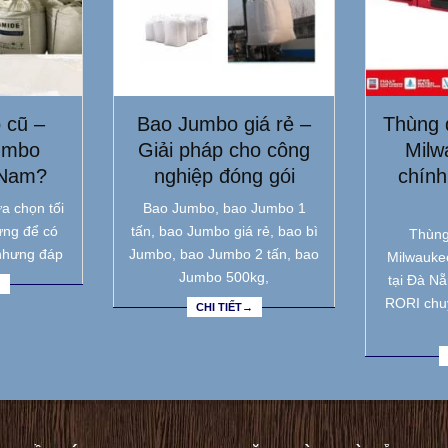
 cũ –
Bao Jumbo giá rẻ –
Thùng 
umbo
Giải pháp cho công
Milw
 Nam?
nghiệp đóng gói
chính
a chọn tối
Bao Jumbo, bao Jumbo 1
ưng để có
tấn, bao Jumbo giá rẻ, bao bì
Thùng
nhưng đáp
Jumbo, bao Jumbo 2 tấn, bao
Milwauke
Jumbo 500kg,
tại Đà N
→
RORI chu
CHI TIẾT→