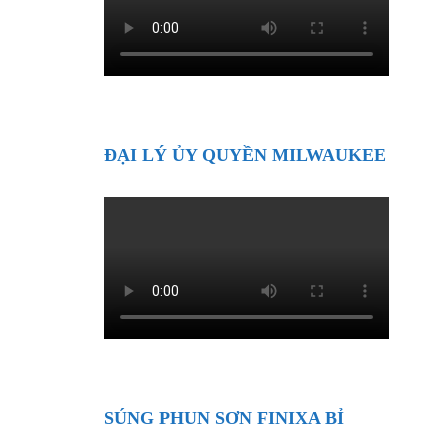
ĐẠI LÝ ỦY QUYỀN MILWAUKEE
SÚNG PHUN SƠN FINIXA BỈ