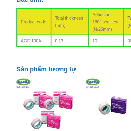
Adhesion
Total thickness
T
Product code
180° peel test
(mm)
(
(N/25mm)
AGF-100A
0.13
10
3
Sản phẩm tương tự