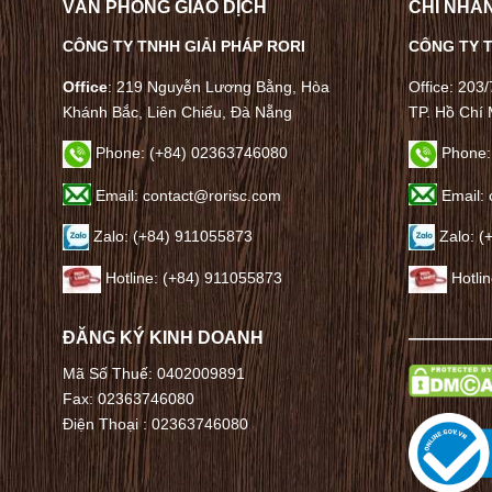
VĂN PHÒNG GIAO DỊCH
CHI NHÁN
CÔNG TY TNHH GIẢI PHÁP RORI
CÔNG TY T
Office
: 219 Nguyễn Lương Bằng, Hòa
Office: 203
Khánh Bắc, Liên Chiểu, Đà Nẵng
TP. Hồ Chí 
Phone:
(+84) 02363746080
Phone:
Email: contact@rorisc.com
Email: 
Zalo: (+84) 911055873
Zalo: (
Hotline: (+84) 911055873
Hotli
ĐĂNG KÝ KINH DOANH
————
Mã Số Thuế: 0402009891
Fax: 02363746080
Điện Thoại :
02363746080