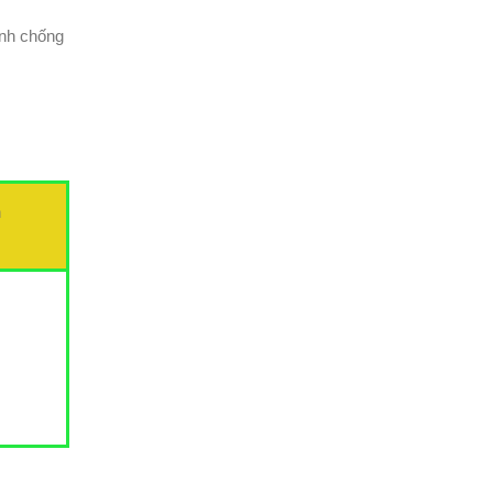
ính chống
h