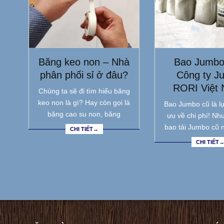
Băng keo non – Nhà
Bao Jumbo
phân phối sỉ ở đâu?
Công ty J
RORI Việt
Chúng ta sẽ đi tìm hiểu băng
keo non là gì? Hay còn gọi là
Bao Jumbo cũ là lự
băng cao su non, băng
ưu về chi phí! Nh
bao tải Jumbo cũ 
CHI TIẾT→
CHI TIẾT