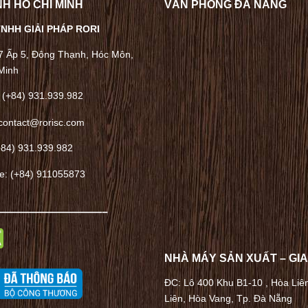
H HỒ CHÍ MINH
VĂN PHÒNG ĐÀ NẴNG
NHH GIẢI PHÁP RORI
/7 Ấp 5, Đông Thạnh, Hóc Môn,
Minh
 (+84) 931.939.982
contact@rorisc.com
+84) 931.939.982
ne: (+84) 911055873
——————————–
NHÀ MÁY SẢN XUẤT – GI
ĐC: Lô 400 Khu B1-10 , Hòa Liê
Liên, Hòa Vang, Tp. Đà Nẵng