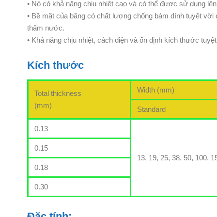
• Nó có khả năng chịu nhiệt cao và có thể được sử dụng lên
• Bề mặt của băng có chất lượng chống bám dính tuyệt vời c
thấm nước.
• Khả năng chịu nhiệt, cách điện và ổn định kích thước tuyệt
Kích thước
Width (mm)
Total thickness
(mm)
Standard
0.13
0.15
13, 19, 25, 38, 50, 100, 
0.18
0.30
Đăc tính: