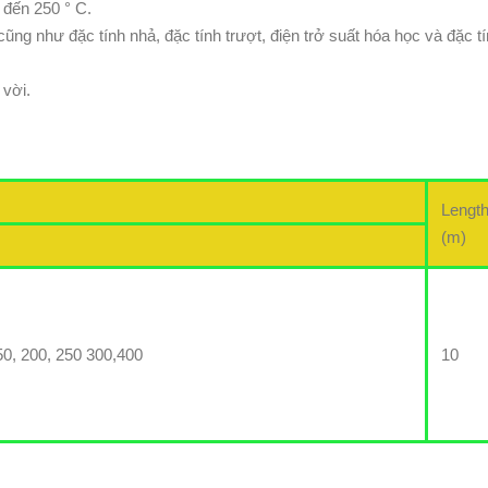
 đến 250 ° C.
ũng như đặc tính nhả, đặc tính trượt, điện trở suất hóa học và đặc t
 vời.
Lengt
(m)
150, 200, 250 300,400
10