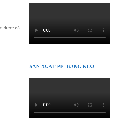
ẩm được cải
SẢN XUẤT PE- BĂNG KEO