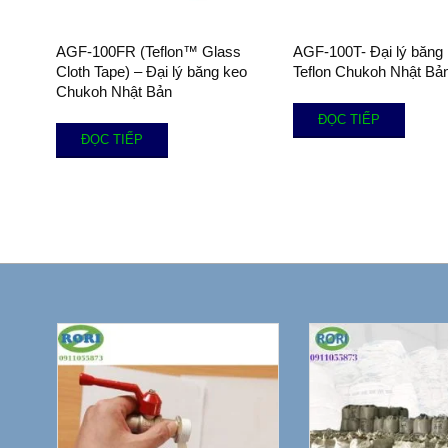
AGF-100FR (Teflon™ Glass
AGF-100T- Đại lý băng
Cloth Tape) – Đại lý băng keo
Teflon Chukoh Nhật Bả
Chukoh Nhật Bản
ĐỌC TIẾP
ĐỌC TIẾP