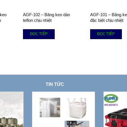
 keo
AGF-102 – Băng keo dán
AGF-101 – Băng keo
n
teflon chịu nhiệt
đặc biệt chịu nhiệt
ĐỌC TIẾP
ĐỌC TIẾP
TIN TỨC