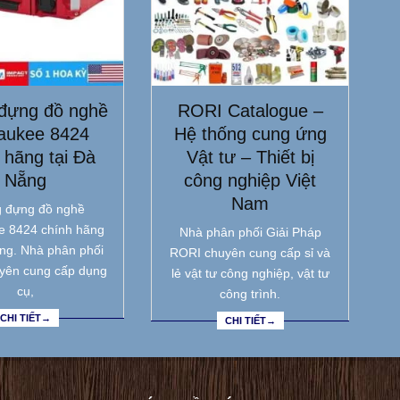
đựng đồ nghề
RORI Catalogue –
aukee 8424
Hệ thống cung ứng
 hãng tại Đà
Vật tư – Thiết bị
Nẵng
công nghiệp Việt
Nam
 đựng đồ nghề
e 8424 chính hãng
Nhà phân phối Giải Pháp
ẵng. Nhà phân phối
RORI chuyên cung cấp sỉ và
yên cung cấp dụng
lẻ vật tư công nghiệp, vật tư
cụ,
công trình.
CHI TIẾT→
CHI TIẾT→