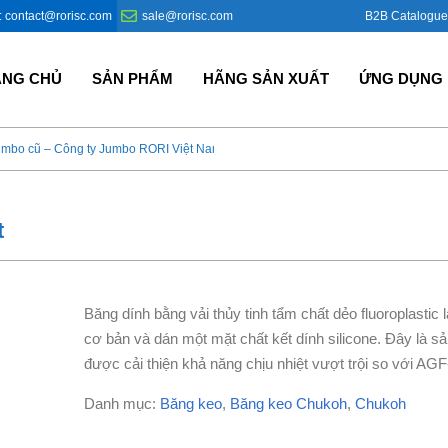
B2B Catalogue
: contact@rorisc.com
sale@rorisc.com
ANG CHỦ
SẢN PHẨM
HÃNG SẢN XUẤT
ỨNG DỤNG
umbo cũ – Công ty Jumbo RORI Việt Nam?
Bao Jumbo giá rẻ – Giải p
t
Băng dính bằng vải thủy tinh tẩm chất dẻo fluoroplastic l
cơ bản và dán một mặt chất kết dính silicone. Đây là 
được cải thiện khả năng chịu nhiệt vượt trội so với AGF
Danh mục:
Băng keo
,
Băng keo Chukoh
,
Chukoh