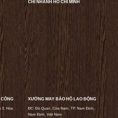
CHI NHÁNH HỒ CHÍ MINH
A CÔNG
XƯỞNG MAY BẢO HỘ LAO ĐỘNG
n 3, Hòa
ĐC: Đò Quan, Cửa Nam, TP. Nam Định,
Nam Định, Việt Nam