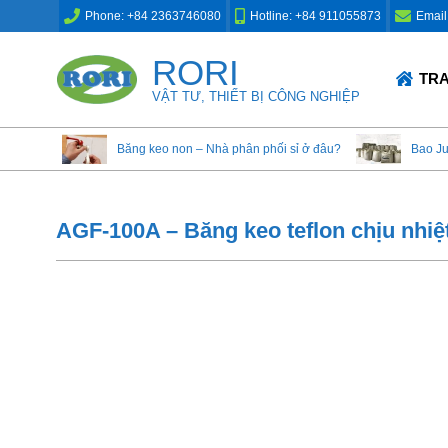
Skip
Phone: +84 2363746080
Hotline: +84 911055873
Email
to
content
RORI
Primary
TR
Navigation
VẬT TƯ, THIẾT BỊ CÔNG NGHIỆP
Menu
Băng keo non – Nhà phân phối sỉ ở đâu?
Bao J
AGF-100A – Băng keo teflon chịu nhiệ