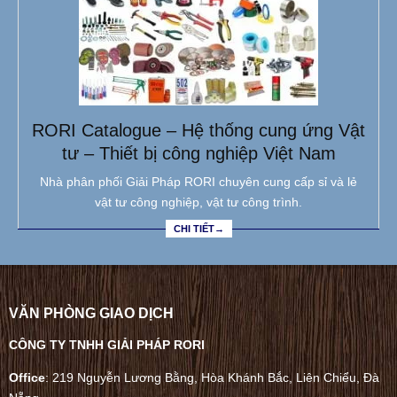
RORI Catalogue – Hệ thống cung ứng Vật
tư – Thiết bị công nghiệp Việt Nam
Nhà phân phối Giải Pháp RORI chuyên cung cấp sỉ và lẻ
vật tư công nghiệp, vật tư công trình.
CHI TIẾT→
VĂN PHÒNG GIAO DỊCH
CÔNG TY TNHH GIẢI PHÁP RORI
Office
: 219 Nguyễn Lương Bằng, Hòa Khánh Bắc, Liên Chiểu, Đà