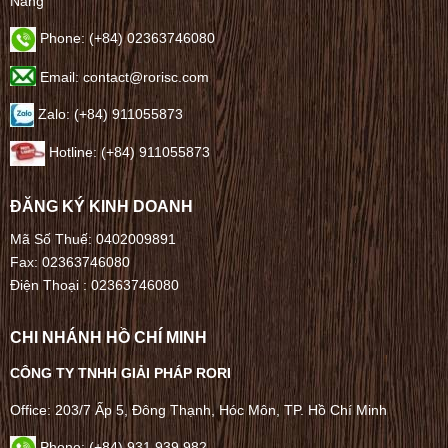
Nẵng
Phone:
(+84) 02363746080
Email: contact@rorisc.com
Zalo: (+84) 911055873
Hotline: (+84) 911055873
ĐĂNG KÝ KINH DOANH
Mã Số Thuế: 0402009891
Fax: 02363746080
Điện Thoại :
02363746080
CHI NHÁNH HỒ CHÍ MINH
CÔNG TY TNHH GIẢI PHÁP RORI
Office: 203/7 Ấp 5, Đông Thạnh, Hóc Môn, TP. Hồ Chí Minh
Phone: (+84) 931.939.982