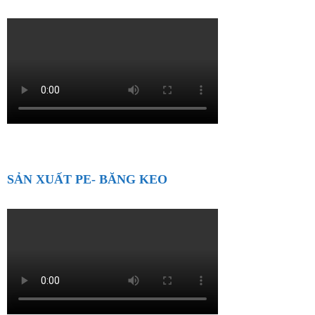
SẢN XUẤT PE- BĂNG KEO