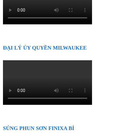
ĐẠI LÝ ỦY QUYỀN MILWAUKEE
SÚNG PHUN SƠN FINIXA BỈ