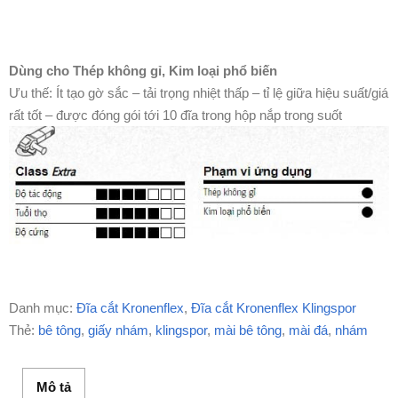
Dùng cho Thép không gỉ, Kim loại phổ biến
Ưu thế: Ít tạo gờ sắc – tải trọng nhiệt thấp – tỉ lệ giữa hiệu suất/giá
rất tốt – được đóng gói tới 10 đĩa trong hộp nắp trong suốt
Danh mục:
Đĩa cắt Kronenflex
,
Đĩa cắt Kronenflex Klingspor
Thẻ:
bê tông
,
giấy nhám
,
klingspor
,
mài bê tông
,
mài đá
,
nhám
Mô tả