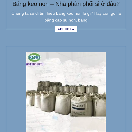
Băng keo non – Nhà phân phối sỉ ở đâu?
Chúng ta sẽ đi tìm hiểu băng keo non là gì? Hay còn gọi là
băng cao su non, băng
CHI TIẾT→