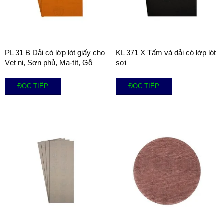
PL 31 B Dải có lớp lót giấy cho
KL 371 X Tấm và dải có lớp lót
Vẹt ni, Sơn phủ, Ma-tít, Gỗ
sợi
ĐỌC TIẾP
ĐỌC TIẾP