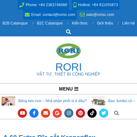
Skip
Phone: +84 2363746080
Hotline: +84 911055873
to
Email: contact@rorisc.com
sale@rorisc.com
content
B2B Catalogue
B2C Catalogue
Kiến thức
Giới thiệu
Liên hệ
Search
RORI
VẬT TƯ, THIẾT BỊ CÔNG NGHIỆP
Primary
MENU
Navigation
Băng keo non – Nhà phân phối sỉ ở đâu?
Bao Jumbo cũ – 
Menu
Search