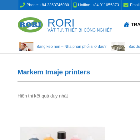
Skip
Phone: +84 2363746080
Hotline: +84 911055873
Email
to
content
RORI
Primary
TR
Navigation
VẬT TƯ, THIẾT BỊ CÔNG NGHIỆP
Menu
Băng keo non – Nhà phân phối sỉ ở đâu?
Bao J
Markem Imaje printers
Hiển thị kết quả duy nhất