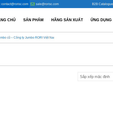
B2B Catalogue
: contact@rorisc.com
sale@rorisc.com
ANG CHỦ
SẢN PHẨM
HÃNG SẢN XUẤT
ỨNG DỤNG
umbo cũ – Công ty Jumbo RORI Việt Nam?
Bao Jumbo giá rẻ – Giải p