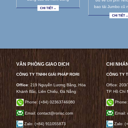
ưu về chi phí! Nh
bao tải Jumbo cũ 
CHI TIẾT→
CHI TIẾT
VĂN PHÒNG GIAO DỊCH
CHI NHÁN
CÔNG TY TNHH GIẢI PHÁP RORI
CÔNG TY T
Office
: 219 Nguyễn Lương Bằng, Hòa
Office: 203
Khánh Bắc, Liên Chiểu, Đà Nẵng
TP. Hồ Chí 
Phone:
(+84) 02363746080
Phone:
Email: contact@rorisc.com
Email: 
Zalo: (+84) 911055873
Zalo: (