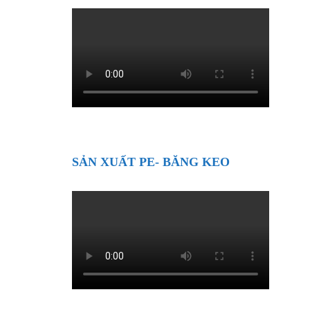
SẢN XUẤT PE- BĂNG KEO