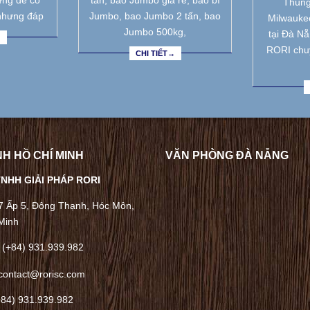
ưng để có
tấn, bao Jumbo giá rẻ, bao bì
Thùng
nhưng đáp
Jumbo, bao Jumbo 2 tấn, bao
Milwauke
Jumbo 500kg,
tại Đà N
→
RORI chu
CHI TIẾT→
H HỒ CHÍ MINH
VĂN PHÒNG ĐÀ NẴNG
NHH GIẢI PHÁP RORI
/7 Ấp 5, Đông Thạnh, Hóc Môn,
Minh
 (+84) 931.939.982
contact@rorisc.com
+84) 931.939.982