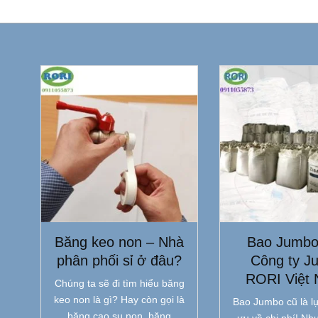
Băng keo non – Nhà
Bao Jumbo
phân phối sỉ ở đâu?
Công ty J
RORI Việt
Chúng ta sẽ đi tìm hiểu băng
keo non là gì? Hay còn gọi là
Bao Jumbo cũ là lự
băng cao su non, băng