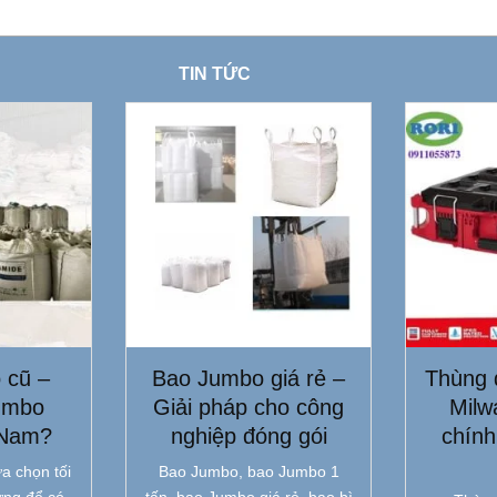
TIN TỨC
 cũ –
Bao Jumbo giá rẻ –
Thùng 
umbo
Giải pháp cho công
Milw
 Nam?
nghiệp đóng gói
chính
a chọn tối
Bao Jumbo, bao Jumbo 1