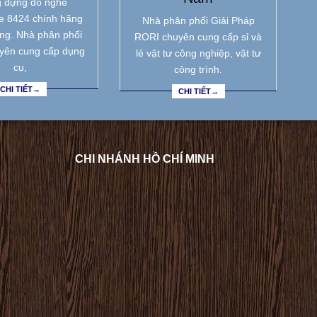
 đựng đồ nghề
e 8424 chính hãng
Nhà phân phối Giải Pháp
ẵng. Nhà phân phối
RORI chuyên cung cấp sỉ và
yên cung cấp dụng
lẻ vật tư công nghiệp, vật tư
cụ,
công trình.
CHI TIẾT→
CHI TIẾT→
CHI NHÁNH HỒ CHÍ MINH