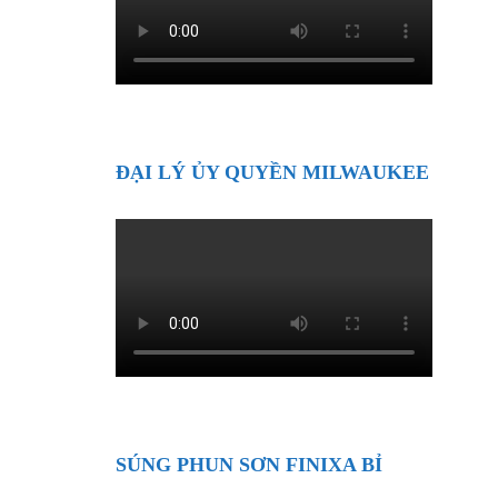
ĐẠI LÝ ỦY QUYỀN MILWAUKEE
SÚNG PHUN SƠN FINIXA BỈ