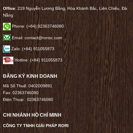
Office
: 219 Nguyễn Lương Bằng, Hòa Khánh Bắc, Liên Chiểu, Đà
Nẵng
Phone:
(+84) 02363746080
Email: contact@rorisc.com
Zalo: (+84) 911055873
Hotline: (+84) 911055873
ĐĂNG KÝ KINH DOANH
Mã Số Thuế: 0402009891
Fax: 02363746080
Điện Thoại :
02363746080
CHI NHÁNH HỒ CHÍ MINH
CÔNG TY TNHH GIẢI PHÁP RORI