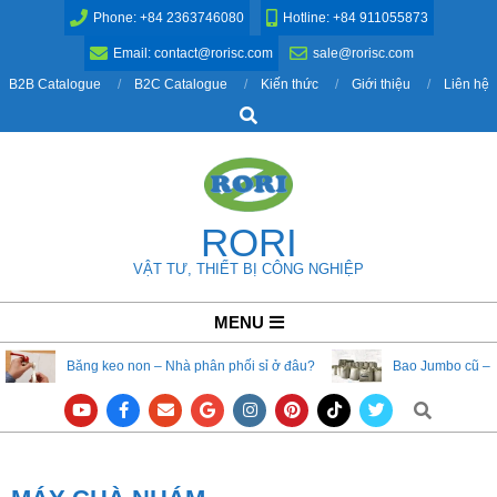
Skip
Phone: +84 2363746080
Hotline: +84 911055873
to
Email: contact@rorisc.com
sale@rorisc.com
content
B2B Catalogue
B2C Catalogue
Kiến thức
Giới thiệu
Liên hệ
Search
RORI
VẬT TƯ, THIẾT BỊ CÔNG NGHIỆP
Primary
MENU
Navigation
Băng keo non – Nhà phân phối sỉ ở đâu?
Bao Jumbo cũ – 
Menu
Search