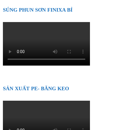
SÚNG PHUN SƠN FINIXA BỈ
SẢN XUẤT PE- BĂNG KEO