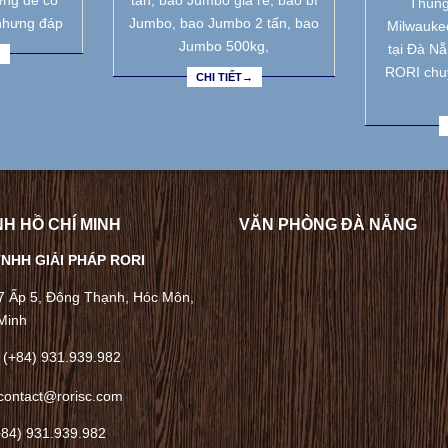
ưng để có
tấn, bao Jumbo giá rẻ, bao bì
Thùng
nhưng đáp
Jumbo, bao Jumbo 2 tấn, bao
Milwauke
Jumbo 500kg,
tại Đà N
→
RORI chu
CHI TIẾT→
H HỒ CHÍ MINH
VĂN PHÒNG ĐÀ NẴNG
NHH GIẢI PHÁP RORI
/7 Ấp 5, Đông Thạnh, Hóc Môn,
Minh
 (+84) 931.939.982
contact@rorisc.com
+84) 931.939.982