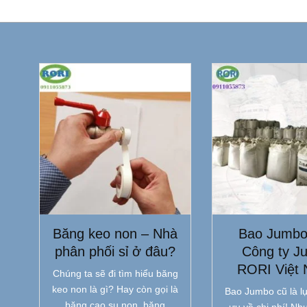
Băng keo non – Nhà
Bao Jumbo
phân phối sỉ ở đâu?
Công ty J
RORI Việt
Chúng ta sẽ đi tìm hiểu băng
keo non là gì? Hay còn gọi là
Bao Jumbo cũ là lự
băng cao su non, băng