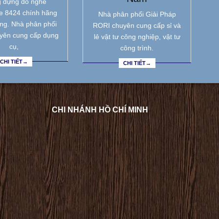
 đựng đồ nghề
e 8424 chính hãng
Nhà phân phối Giải Pháp
ẵng. Nhà phân phối
RORI chuyên cung cấp sỉ và
yên cung cấp dụng
lẻ vật tư công nghiệp, vật tư
cụ,
công trình.
CHI TIẾT→
CHI TIẾT→
CHI NHÁNH HỒ CHÍ MINH