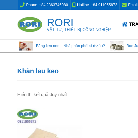
Skip
Phone: +84 2363746080
Hotline: +84 911055873
Email
to
content
RORI
Primary
TR
Navigation
VẬT TƯ, THIẾT BỊ CÔNG NGHIỆP
Menu
Băng keo non – Nhà phân phối sỉ ở đâu?
Bao J
Khăn lau keo
Hiển thị kết quả duy nhất