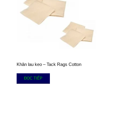
Khăn lau keo – Tack Rags Cotton
ĐỌC TIẾP