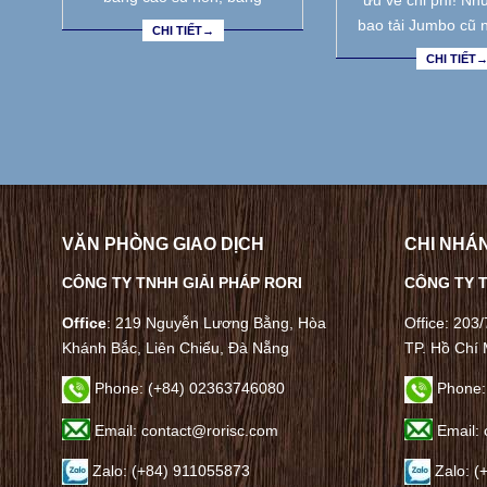
ưu về chi phí! Nh
bao tải Jumbo cũ 
CHI TIẾT→
CHI TIẾT
VĂN PHÒNG GIAO DỊCH
CHI NHÁN
CÔNG TY TNHH GIẢI PHÁP RORI
CÔNG TY T
Office
: 219 Nguyễn Lương Bằng, Hòa
Office: 203
Khánh Bắc, Liên Chiểu, Đà Nẵng
TP. Hồ Chí 
Phone:
(+84) 02363746080
Phone:
Email: contact@rorisc.com
Email: 
Zalo: (+84) 911055873
Zalo: (