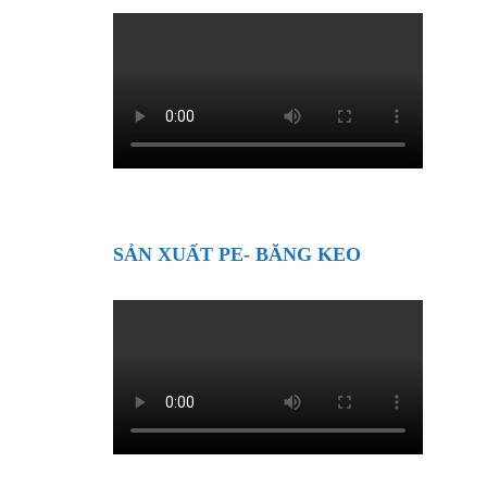
SẢN XUẤT PE- BĂNG KEO