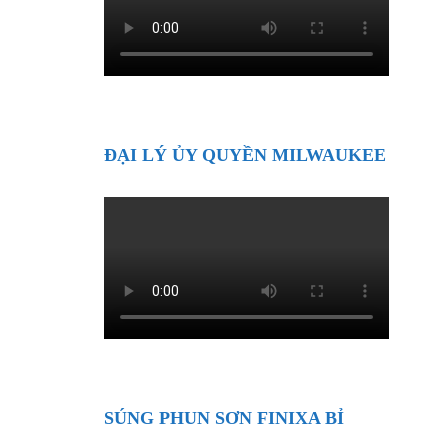
ĐẠI LÝ ỦY QUYỀN MILWAUKEE
SÚNG PHUN SƠN FINIXA BỈ