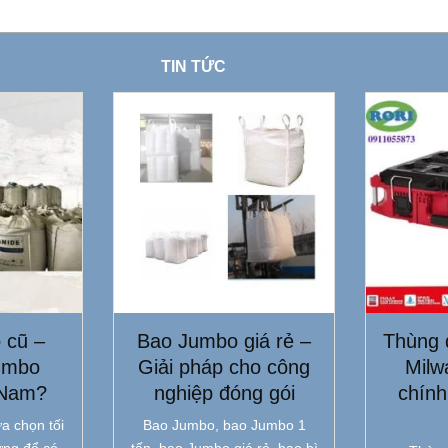
TIN TỨC
 cũ –
Bao Jumbo giá rẻ –
Thùng 
umbo
Giải pháp cho công
Milw
 Nam?
nghiệp đóng gói
chính
a chọn tối
Bao Jumbo, bao Jumbo 1