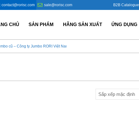
B2B Catalogue
: contact@rorisc.com
sale@rorisc.com
ANG CHỦ
SẢN PHẨM
HÃNG SẢN XUẤT
ỨNG DỤNG
umbo cũ – Công ty Jumbo RORI Việt Nam?
Bao Jumbo giá rẻ – Giải p