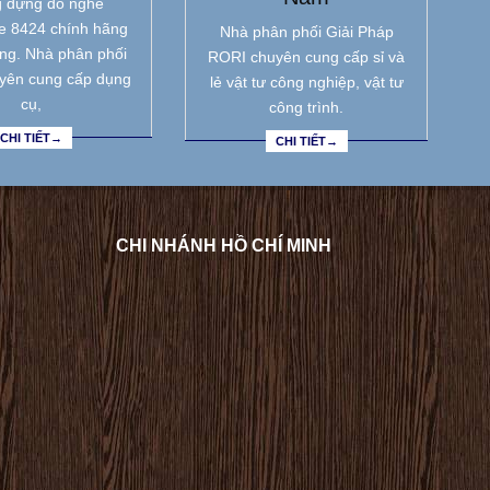
 đựng đồ nghề
e 8424 chính hãng
Nhà phân phối Giải Pháp
ẵng. Nhà phân phối
RORI chuyên cung cấp sỉ và
yên cung cấp dụng
lẻ vật tư công nghiệp, vật tư
cụ,
công trình.
CHI TIẾT→
CHI TIẾT→
CHI NHÁNH HỒ CHÍ MINH