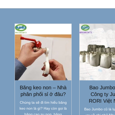
Băng keo non – Nhà
Bao Jumbo
phân phối sỉ ở đâu?
Công ty J
RORI Việt
Chúng ta sẽ đi tìm hiểu băng
keo non là gì? Hay còn gọi là
Bao Jumbo cũ là lự
băng cao su non, băng