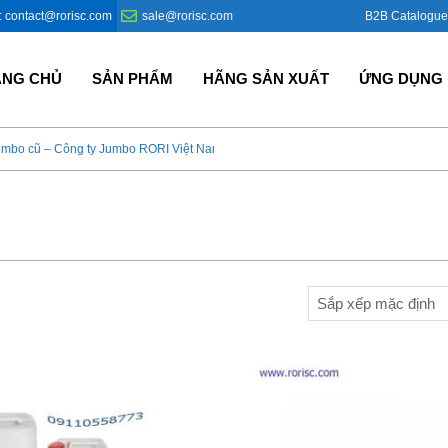
B2B Catalogue
: contact@rorisc.com
sale@rorisc.com
ANG CHỦ
SẢN PHẨM
HÃNG SẢN XUẤT
ỨNG DỤNG
umbo cũ – Công ty Jumbo RORI Việt Nam?
Bao Jumbo giá rẻ – Giải p