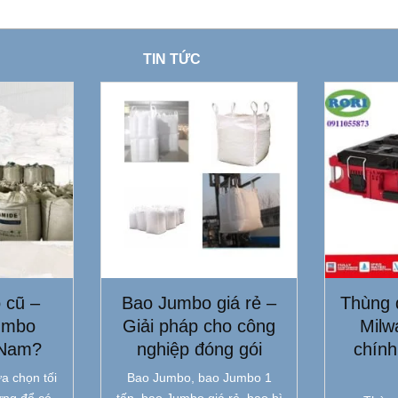
TIN TỨC
 cũ –
Bao Jumbo giá rẻ –
Thùng 
umbo
Giải pháp cho công
Milw
 Nam?
nghiệp đóng gói
chính
a chọn tối
Bao Jumbo, bao Jumbo 1