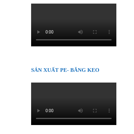
SẢN XUẤT PE- BĂNG KEO