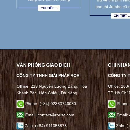
ưu về chi phí! Nh
bao tải Jumbo cũ 
CHI TIẾT→
CHI TIẾT
VĂN PHÒNG GIAO DỊCH
CHI NHÁN
CÔNG TY TNHH GIẢI PHÁP RORI
CÔNG TY T
Office
: 219 Nguyễn Lương Bằng, Hòa
Office: 203
Khánh Bắc, Liên Chiểu, Đà Nẵng
TP. Hồ Chí 
Phone:
(+84) 02363746080
Phone:
Email: contact@rorisc.com
Email: 
Zalo: (+84) 911055873
Zalo: (