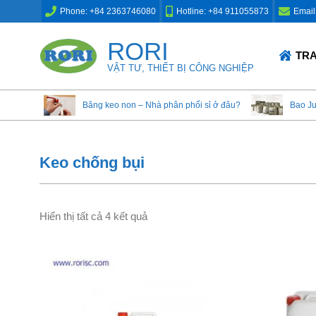
Skip
Phone: +84 2363746080
Hotline: +84 911055873
Email
to
content
RORI
Primary
TR
Navigation
VẬT TƯ, THIẾT BỊ CÔNG NGHIỆP
Menu
Băng keo non – Nhà phân phối sỉ ở đâu?
Bao J
Keo chống bụi
Hiển thị tất cả 4 kết quả