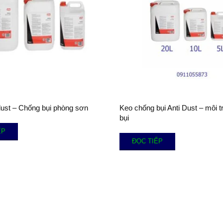
dust – Chống bụi phòng sơn
Keo chống bụi Anti Dust – môi 
bụi
ẾP
ĐỌC TIẾP