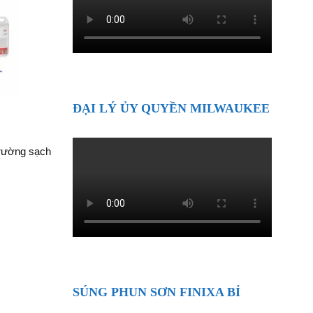
ĐẠI LÝ ỦY QUYỀN MILWAUKEE
trường sạch
SÚNG PHUN SƠN FINIXA BỈ