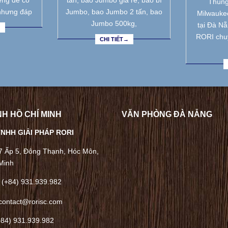
ưng để có
tấn, bao Jumbo giá rẻ, bao bì
Thùng
nhưng đáp
Jumbo, bao Jumbo 2 tấn, bao
Milwauke
Jumbo 500kg,
tại Đà N
→
RORI chu
CHI TIẾT→
H HỒ CHÍ MINH
VĂN PHÒNG ĐÀ NẴNG
NHH GIẢI PHÁP RORI
/7 Ấp 5, Đông Thạnh, Hóc Môn,
Minh
 (+84) 931.939.982
contact@rorisc.com
+84) 931.939.982