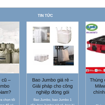
TIN TỨC
 cũ –
Bao Jumbo giá rẻ –
Thùng 
umbo
Giải pháp cho công
Milw
 Nam?
nghiệp đóng gói
chính
a chọn tối
Bao Jumbo, bao Jumbo 1