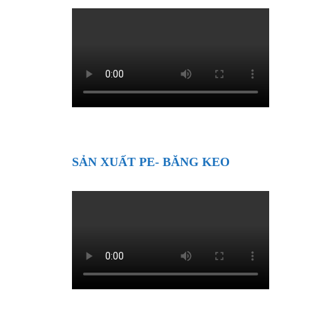
SẢN XUẤT PE- BĂNG KEO