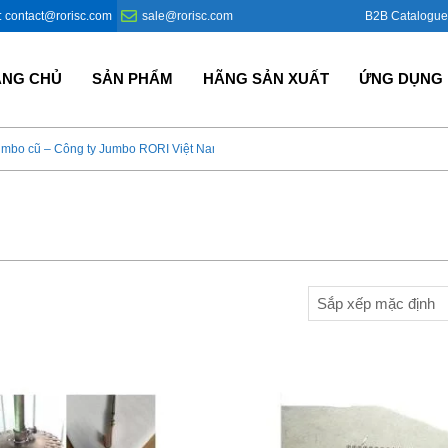
B2B Catalogue
: contact@rorisc.com
sale@rorisc.com
ANG CHỦ
SẢN PHẨM
HÃNG SẢN XUẤT
ỨNG DỤNG
umbo cũ – Công ty Jumbo RORI Việt Nam?
Bao Jumbo giá rẻ – Giải p