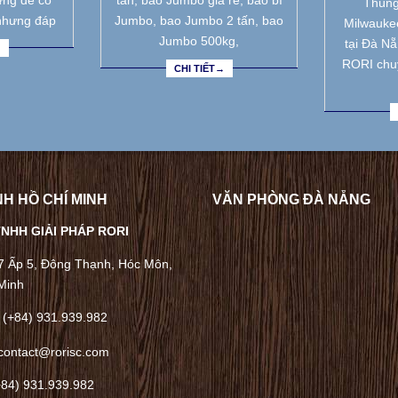
ưng để có
tấn, bao Jumbo giá rẻ, bao bì
Thùng
nhưng đáp
Jumbo, bao Jumbo 2 tấn, bao
Milwauke
Jumbo 500kg,
tại Đà N
→
RORI chu
CHI TIẾT→
H HỒ CHÍ MINH
VĂN PHÒNG ĐÀ NẴNG
NHH GIẢI PHÁP RORI
/7 Ấp 5, Đông Thạnh, Hóc Môn,
Minh
 (+84) 931.939.982
contact@rorisc.com
+84) 931.939.982