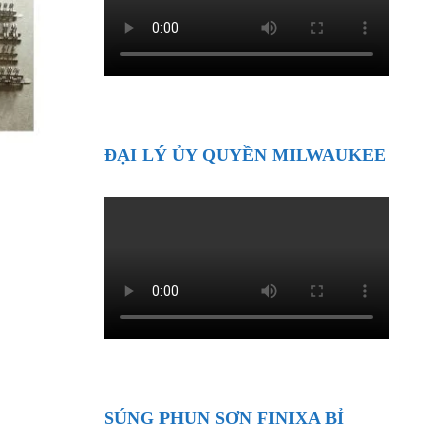
ĐẠI LÝ ỦY QUYỀN MILWAUKEE
SÚNG PHUN SƠN FINIXA BỈ