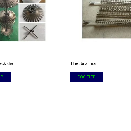
ack đĩa
Thiết bị xi mạ
ẾP
ĐỌC TIẾP