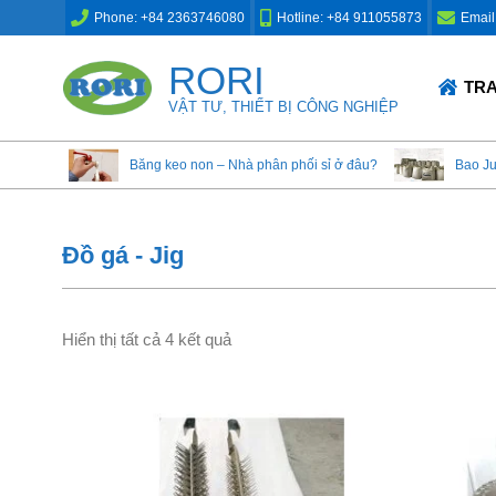
Skip
Phone: +84 2363746080
Hotline: +84 911055873
Email
to
content
RORI
Primary
TR
Navigation
VẬT TƯ, THIẾT BỊ CÔNG NGHIỆP
Menu
Băng keo non – Nhà phân phối sỉ ở đâu?
Bao J
Đồ gá - Jig
Hiển thị tất cả 4 kết quả