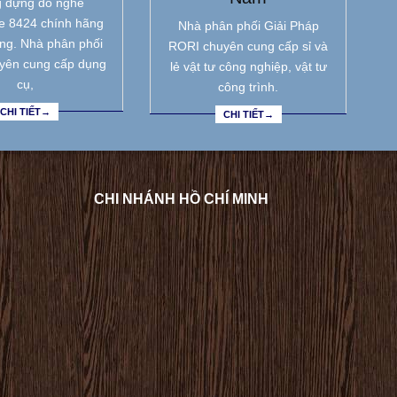
 đựng đồ nghề
e 8424 chính hãng
Nhà phân phối Giải Pháp
ẵng. Nhà phân phối
RORI chuyên cung cấp sỉ và
yên cung cấp dụng
lẻ vật tư công nghiệp, vật tư
cụ,
công trình.
CHI TIẾT→
CHI TIẾT→
CHI NHÁNH HỒ CHÍ MINH