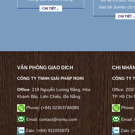
ưu về chi phí! Nh
bao tải Jumbo cũ 
CHI TIẾT→
CHI TIẾT
VĂN PHÒNG GIAO DỊCH
CHI NHÁN
CÔNG TY TNHH GIẢI PHÁP RORI
CÔNG TY T
Office
: 219 Nguyễn Lương Bằng, Hòa
Office: 203
Khánh Bắc, Liên Chiểu, Đà Nẵng
TP. Hồ Chí 
Phone:
(+84) 02363746080
Phone:
Email: contact@rorisc.com
Email: 
Zalo: (+84) 911055873
Zalo: (