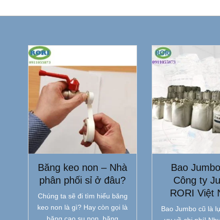
Băng keo non – Nhà
Bao Jumbo
phân phối sỉ ở đâu?
Công ty J
RORI Việt
Chúng ta sẽ đi tìm hiểu băng
keo non là gì? Hay còn gọi là
Bao Jumbo cũ là lự
băng cao su non, băng