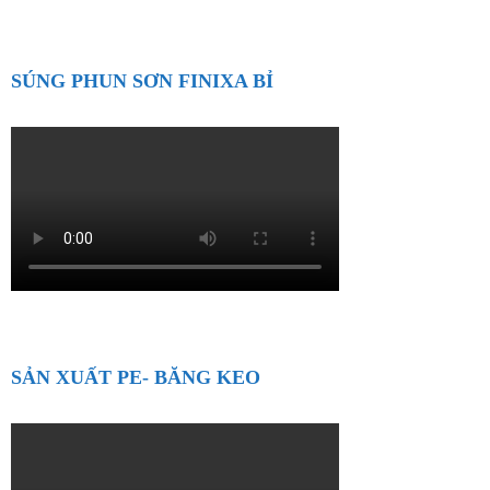
SÚNG PHUN SƠN FINIXA BỈ
SẢN XUẤT PE- BĂNG KEO