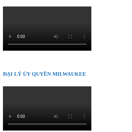
ĐẠI LÝ ỦY QUYỀN MILWAUKEE