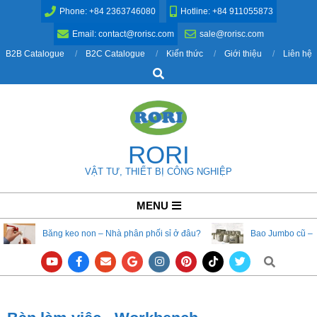
Skip
Phone: +84 2363746080
Hotline: +84 911055873
to
Email: contact@rorisc.com
sale@rorisc.com
content
B2B Catalogue
B2C Catalogue
Kiến thức
Giới thiệu
Liên hệ
Search
RORI
VẬT TƯ, THIẾT BỊ CÔNG NGHIỆP
Primary
MENU
Navigation
Băng keo non – Nhà phân phối sỉ ở đâu?
Bao Jumbo cũ – 
Menu
Search