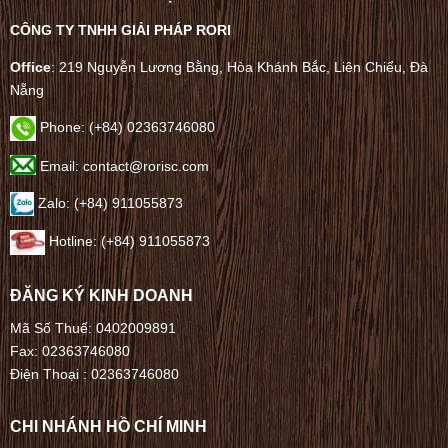
CÔNG TY TNHH GIẢI PHÁP RORI
Office
: 219 Nguyễn Lương Bằng, Hòa Khánh Bắc, Liên Chiểu, Đà
Nẵng
Phone:
(+84) 02363746080
Email: contact@rorisc.com
Zalo: (+84) 911055873
Hotline: (+84) 911055873
ĐĂNG KÝ KINH DOANH
Mã Số Thuế: 0402009891
Fax: 02363746080
Điện Thoại :
02363746080
CHI NHÁNH HỒ CHÍ MINH