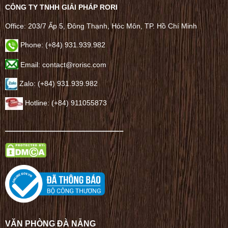
CÔNG TY TNHH GIẢI PHÁP RORI
Office: 203/7 Ấp 5, Đông Thạnh, Hóc Môn, TP. Hồ Chí Minh
Phone: (+84) 931.939.982
Email: contact@rorisc.com
Zalo: (+84) 931.939.982
Hotline: (+84) 911055873
——————————————–
VĂN PHÒNG ĐÀ NẴNG