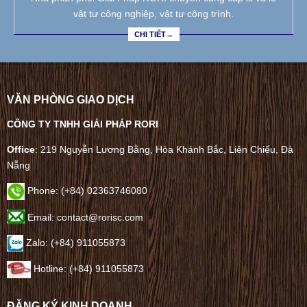
vật tư công nghiệp, vật tư công trình.
CHI TIẾT→
VĂN PHÒNG GIAO DỊCH
CÔNG TY TNHH GIẢI PHÁP RORI
Office
: 219 Nguyễn Lương Bằng, Hòa Khánh Bắc, Liên Chiểu, Đà
Nẵng
Phone:
(+84) 02363746080
Email: contact@rorisc.com
Zalo: (+84) 911055873
Hotline: (+84) 911055873
ĐĂNG KÝ KINH DOANH