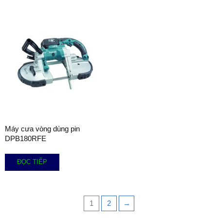
Máy cưa vòng dùng pin
DPB180RFE
ĐỌC TIẾP
1
2
→