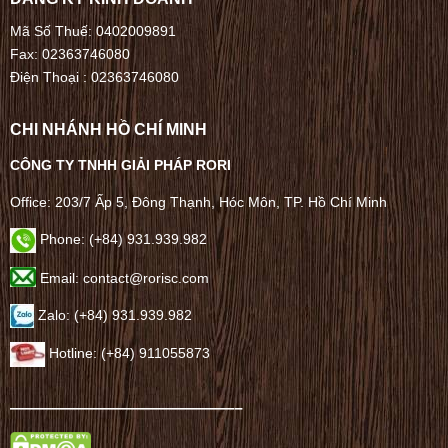
Mã Số Thuế: 0402009891
Fax: 02363746080
Điện Thoại :
02363746080
CHI NHÁNH HỒ CHÍ MINH
CÔNG TY TNHH GIẢI PHÁP RORI
Office: 203/7 Ấp 5, Đông Thạnh, Hóc Môn, TP. Hồ Chí Minh
Phone: (+84) 931.939.982
Email: contact@rorisc.com
Zalo: (+84) 931.939.982
Hotline: (+84) 911055873
——————————————–