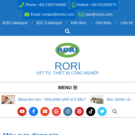
Skip
Phone: +84 2363746080
Hotline: +84 911055873
to
Email: contact@rorisc.com
sale@rorisc.com
content
B2B Catalogue
B2C Catalogue
Kiến thức
Giới thiệu
Liên hệ
Search
RORI
VẬT TƯ, THIẾT BỊ CÔNG NGHIỆP
Primary
MENU
Navigation
Băng keo non – Nhà phân phối sỉ ở đâu?
Bao Jumbo cũ – 
Menu
Search