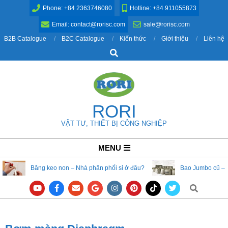
Skip
Phone: +84 2363746080
Hotline: +84 911055873
to
Email: contact@rorisc.com
sale@rorisc.com
content
B2B Catalogue
B2C Catalogue
Kiến thức
Giới thiệu
Liên hệ
Search
RORI
VẬT TƯ, THIẾT BỊ CÔNG NGHIỆP
Primary
MENU
Navigation
Băng keo non – Nhà phân phối sỉ ở đâu?
Bao Jumbo cũ – 
Menu
Search