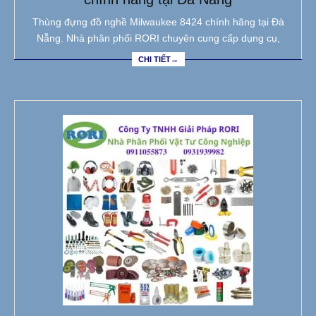
Thùng đựng đồ nghề Milwaukee 8424 chính hãng tại Đà
Nẵng. Nhà phân phối RORI chuyên cung cấp dụng cụ,
CHI TIẾT→