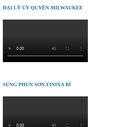
ĐẠI LÝ ỦY QUYỀN MILWAUKEE
SÚNG PHUN SƠN FINIXA BỈ