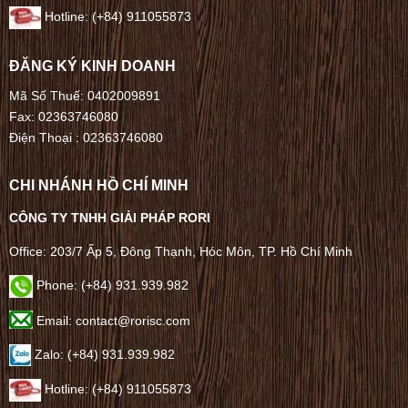
Hotline: (+84) 911055873
ĐĂNG KÝ KINH DOANH
Mã Số Thuế: 0402009891
Fax: 02363746080
Điện Thoại :
02363746080
CHI NHÁNH HỒ CHÍ MINH
CÔNG TY TNHH GIẢI PHÁP RORI
Office: 203/7 Ấp 5, Đông Thạnh, Hóc Môn, TP. Hồ Chí Minh
Phone: (+84) 931.939.982
Email: contact@rorisc.com
Zalo: (+84) 931.939.982
Hotline: (+84) 911055873