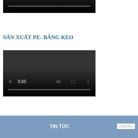
SẢN XUẤT PE- BĂNG KEO
TIN TỨC
VIEW ALL