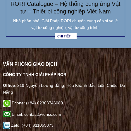
RORI Catalogue – Hệ thống cung ứng Vật
tư – Thiết bị công nghiệp Việt Nam
Nhà phân phối Giải Pháp RORI chuyên cung cấp sỉ và lẻ
vật tư công nghiệp, vật tư công trình.
CHI TIẾT→
VĂN PHÒNG GIAO DỊCH
CÔNG TY TNHH GIẢI PHÁP RORI
Office
: 219 Nguyễn Lương Bằng, Hòa Khánh Bắc, Liên Chiểu, Đà
Nẵng
Phone:
(+84) 02363746080
Email: contact@rorisc.com
Zalo: (+84) 911055873