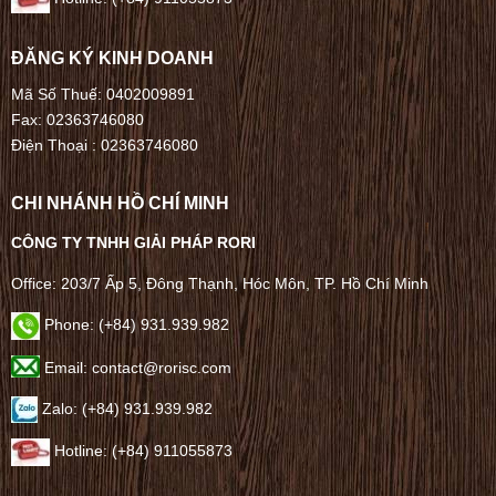
ĐĂNG KÝ KINH DOANH
Mã Số Thuế: 0402009891
Fax: 02363746080
Điện Thoại :
02363746080
CHI NHÁNH HỒ CHÍ MINH
CÔNG TY TNHH GIẢI PHÁP RORI
Office: 203/7 Ấp 5, Đông Thạnh, Hóc Môn, TP. Hồ Chí Minh
Phone: (+84) 931.939.982
Email: contact@rorisc.com
Zalo: (+84) 931.939.982
Hotline: (+84) 911055873