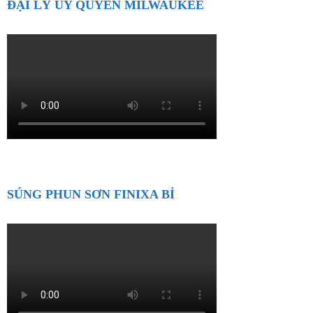
ĐẠI LÝ ỦY QUYỀN MILWAUKEE
SÚNG PHUN SƠN FINIXA BỈ