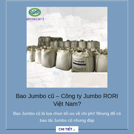
Bao Jumbo cũ – Công ty Jumbo RORI
Việt Nam?
Bao Jumbo cũ là lựa chọn tối ưu về chi phí! Nhưng để có
bao tải Jumbo cũ nhưng đáp
CHI TIẾT→