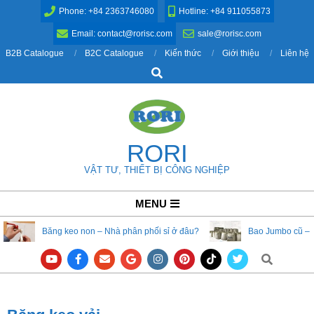
Skip
Phone: +84 2363746080
Hotline: +84 911055873
to
Email: contact@rorisc.com
sale@rorisc.com
content
B2B Catalogue
B2C Catalogue
Kiến thức
Giới thiệu
Liên hệ
Search
RORI
VẬT TƯ, THIẾT BỊ CÔNG NGHIỆP
Primary
MENU
Navigation
Băng keo non – Nhà phân phối sỉ ở đâu?
Bao Jumbo cũ – 
Menu
Search