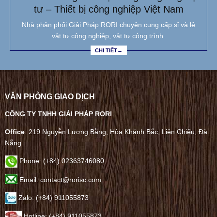
tư – Thiết bị công nghiệp Việt Nam
Nhà phân phối Giải Pháp RORI chuyên cung cấp sỉ và lẻ
vật tư công nghiệp, vật tư công trình.
CHI TIẾT→
VĂN PHÒNG GIAO DỊCH
CÔNG TY TNHH GIẢI PHÁP RORI
Office
: 219 Nguyễn Lương Bằng, Hòa Khánh Bắc, Liên Chiểu, Đà
Nẵng
Phone:
(+84) 02363746080
Email: contact@rorisc.com
Zalo: (+84) 911055873
Hotline: (+84) 911055873