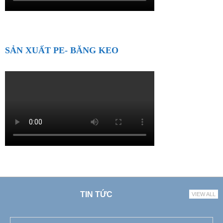
SẢN XUẤT PE- BĂNG KEO
TIN TỨC
VIEW ALL