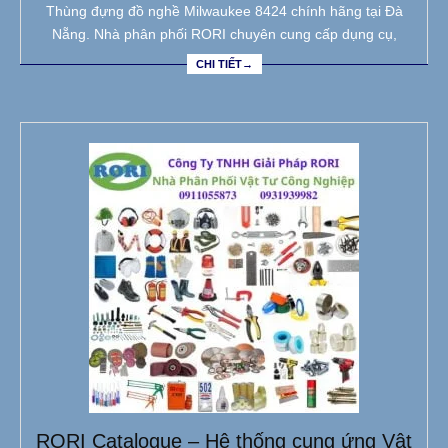
Thùng đựng đồ nghề Milwaukee 8424 chính hãng tại Đà
Nẵng. Nhà phân phối RORI chuyên cung cấp dụng cụ,
CHI TIẾT→
RORI Catalogue – Hệ thống cung ứng Vật