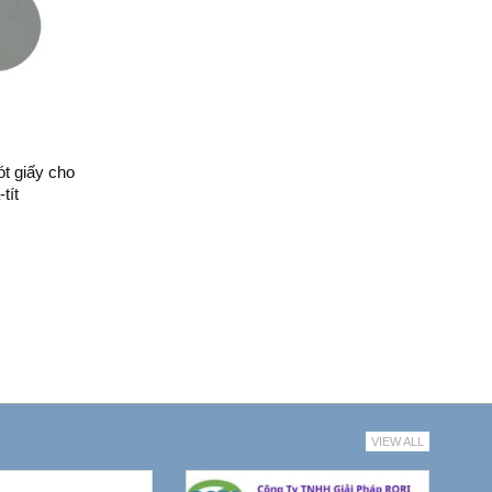
ót giấy cho
tít
VIEW ALL