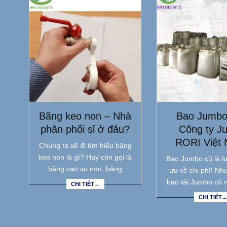
Băng keo non – Nhà
Bao Jumbo
phân phối sỉ ở đâu?
Công ty J
RORI Việt
Chúng ta sẽ đi tìm hiểu băng
keo non là gì? Hay còn gọi là
Bao Jumbo cũ là lự
băng cao su non, băng
ưu về chi phí! Nh
bao tải Jumbo cũ 
CHI TIẾT→
CHI TIẾT