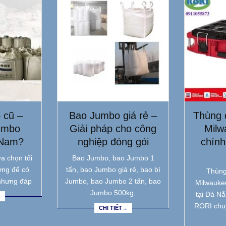
 cũ –
Bao Jumbo giá rẻ –
Thùng 
umbo
Giải pháp cho công
Milw
 Nam?
nghiệp đóng gói
chính
a chọn tối
Bao Jumbo, bao Jumbo 1
ưng để có
tấn, bao Jumbo giá rẻ, bao bì
Thùng
nhưng đáp
Jumbo, bao Jumbo 2 tấn, bao
Milwauke
Jumbo 500kg,
tại Đà N
→
RORI chu
CHI TIẾT→