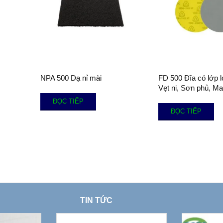
NPA 500 Dạ nỉ mài
FD 500 Đĩa có lớp l
Vẹt ni, Sơn phủ, Ma-
ĐỌC TIẾP
ĐỌC TIẾP
TIN TỨC