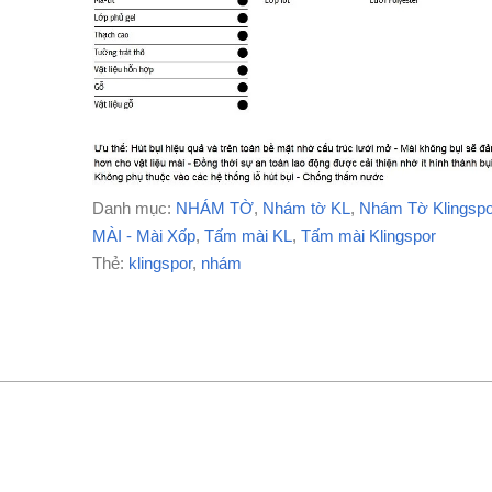
Danh mục:
NHÁM TỜ
,
Nhám tờ KL
,
Nhám Tờ Klingspo
MÀI - Mài Xốp
,
Tấm mài KL
,
Tấm mài Klingspor
Thẻ:
klingspor
,
nhám