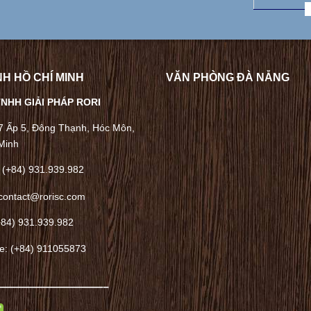
H HỒ CHÍ MINH
VĂN PHÒNG ĐÀ NẴNG
NHH GIẢI PHÁP RORI
/7 Ấp 5, Đông Thạnh, Hóc Môn,
Minh
 (+84) 931.939.982
contact@rorisc.com
+84) 931.939.982
ne: (+84) 911055873
——————————–