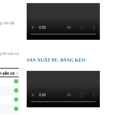
p cho tất
 tôi còn có
SẢN XUẤT PE- BĂNG KEO