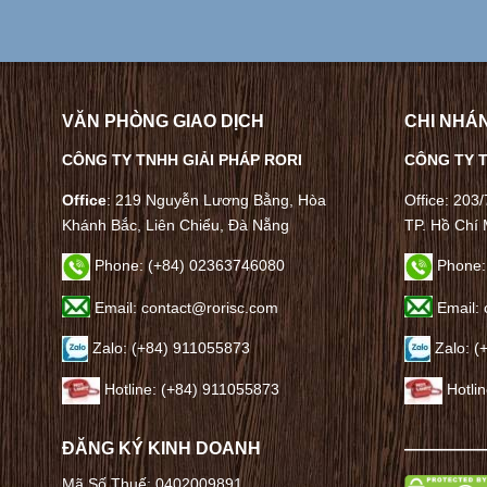
VĂN PHÒNG GIAO DỊCH
CHI NHÁN
CÔNG TY TNHH GIẢI PHÁP RORI
CÔNG TY T
Office
: 219 Nguyễn Lương Bằng, Hòa
Office: 203
Khánh Bắc, Liên Chiểu, Đà Nẵng
TP. Hồ Chí 
Phone:
(+84) 02363746080
Phone:
Email: contact@rorisc.com
Email: 
Zalo: (+84) 911055873
Zalo: (
Hotline: (+84) 911055873
Hotli
ĐĂNG KÝ KINH DOANH
————
Mã Số Thuế: 0402009891