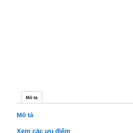
Mô tả
Mô tả
Xem các ưu điểm