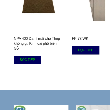
NPA 400 Dạ nỉ mài cho Thép
FP 73 WK
không gỉ, Kim loại phổ biến,
Gỗ
ĐỌC TIẾP
ĐỌC TIẾP