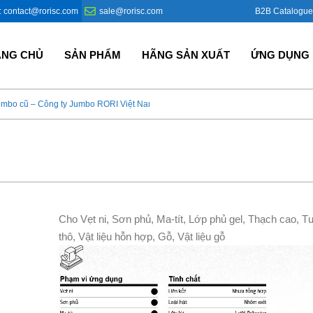
B2B Catalogue
: contact@rorisc.com
sale@rorisc.com
ANG CHỦ
SẢN PHẨM
HÃNG SẢN XUẤT
ỨNG DỤNG
umbo cũ – Công ty Jumbo RORI Việt Nam?
Bao Jumbo giá rẻ – Giải p
Cho Vẹt ni, Sơn phủ, Ma-tít, Lớp phủ gel, Thạch cao, T
thô, Vật liệu hỗn hợp, Gỗ, Vật liệu gỗ