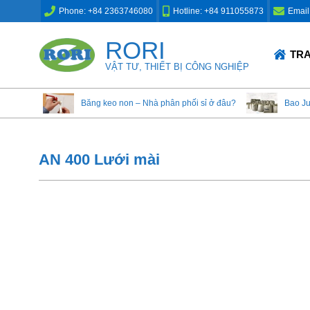
Skip
Phone: +84 2363746080
Hotline: +84 911055873
Email
to
content
RORI
Primary
TR
Navigation
VẬT TƯ, THIẾT BỊ CÔNG NGHIỆP
Menu
Băng keo non – Nhà phân phối sỉ ở đâu?
Bao J
AN 400 Lưới mài