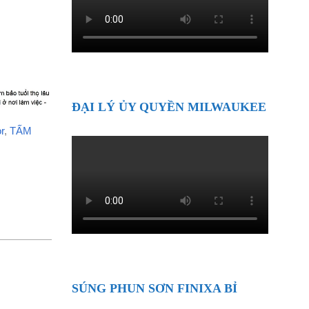
ĐẠI LÝ ỦY QUYỀN MILWAUKEE
r
,
TẤM
SÚNG PHUN SƠN FINIXA BỈ