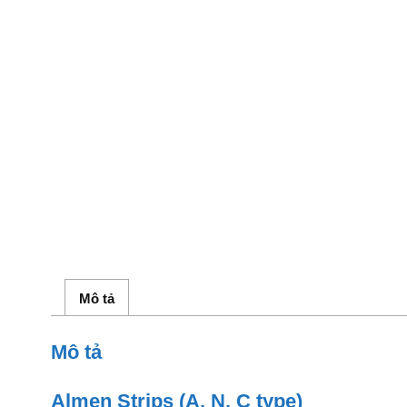
Mô tả
Mô tả
Almen Strips (A, N, C type)