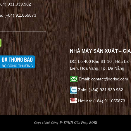
+84) 931.939.982
ne: (+84) 911055873
——————————–
NHÀ MÁY SẢN XUẤT – GI
ĐC: Lô 400 Khu B1-10 , Hòa Liê
Liên, Hòa Vang, Tp. Đà Nẵng
Email: contact@rorisc.com
Zalo: (+84) 931.939.982
Hotline: (+84) 911055873
Copy right! Công Ty TNHH Giải Pháp RORI