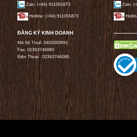
Zalo: (+84) 911055873
Zalo: (
Hotline: (+84) 911055873
Hotli
ĐĂNG KÝ KINH DOANH
————
Mã Số Thuế: 0402009891
Fax: 02363746080
Điện Thoại :
02363746080