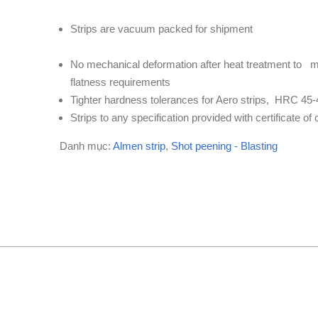
Strips are vacuum packed for shipment
No mechanical deformation after heat treatment to
me
flatness requirements
Tighter hardness tolerances for Aero strips,
HRC 45-
Strips to any specification provided w
ith certificate o
Danh mục:
Almen strip
,
Shot peening - Blasting