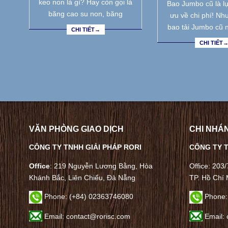
keo non là gì? Hay còn gọi là
Bao Jumbo cũ là lự
băng cao su non, băng
ưu về chi phí! Nh
bao tải Jumbo cũ 
CHI TIẾT→
CHI TIẾT
VĂN PHÒNG GIAO DỊCH
CHI NHÁN
CÔNG TY TNHH GIẢI PHÁP RORI
CÔNG TY T
Office
: 219 Nguyễn Lương Bằng, Hòa
Office: 203
Khánh Bắc, Liên Chiểu, Đà Nẵng
TP. Hồ Chí 
Phone:
(+84) 02363746080
Phone:
Email: contact@rorisc.com
Email: 