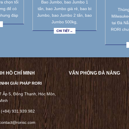
a chọn tối
Bao Jumbo, bao Jumbo 1
ưng để có
tấn, bao Jumbo giá rẻ, bao bì
Thùng
nhưng đáp
Jumbo, bao Jumbo 2 tấn, bao
Milwauke
Jumbo 500kg,
tại Đà N
→
RORI chu
CHI TIẾT→
H HỒ CHÍ MINH
VĂN PHÒNG ĐÀ NẴNG
NHH GIẢI PHÁP RORI
/7 Ấp 5, Đông Thạnh, Hóc Môn,
Minh
 (+84) 931.939.982
contact@rorisc.com