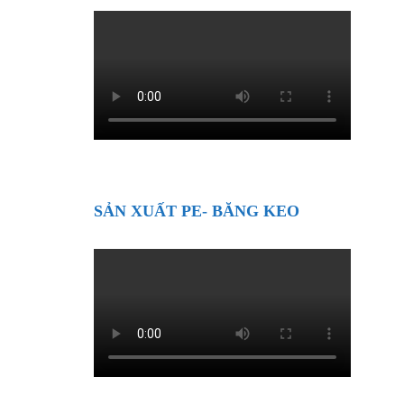
SẢN XUẤT PE- BĂNG KEO