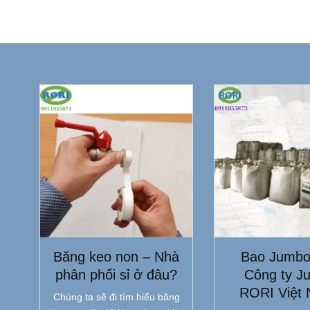
Băng keo non – Nhà
Bao Jumbo
phân phối sỉ ở đâu?
Công ty J
RORI Việt
Chúng ta sẽ đi tìm hiểu băng