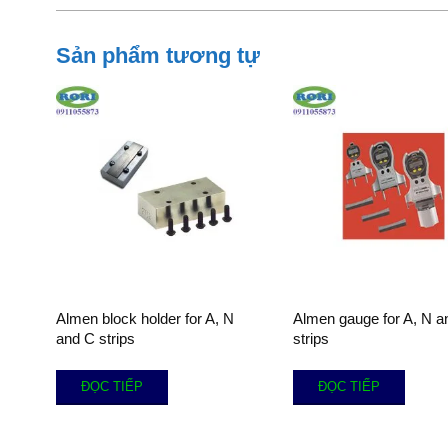
Sản phẩm tương tự
Almen block holder for A, N
Almen gauge for A, N a
and C strips
strips
ĐỌC TIẾP
ĐỌC TIẾP