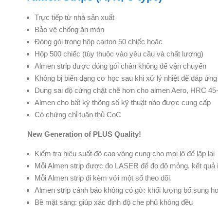
Trực tiếp từ nhà sản xuất
Bảo vệ chống ăn mòn
Đóng gói trong hộp carton 50 chiếc hoặc
Hộp 500 chiếc (tùy thuộc vào yêu cầu và chất lượng)
Almen strip được đóng gói chân không để vận chuyển
Không bị biến dạng cơ học sau khi xử lý nhiệt để
đáp ứng
Dung sai độ cứng chặt chẽ hơn cho almen Aero,
HRC 45
Almen cho bất kỳ thông số kỹ thuật nào được cung cấp
Có chứng chỉ tuân thủ CoC
New Generation of PLUS Quality!
Kiểm tra hiệu suất độ cao vòng cung cho mọi lô
để lặp lại
Mỗi Almen strip được đo LASER để đo độ mỏng,
kết quả 
Mỗi Almen strip đi kèm với một số theo dõi.
Almen strip cảnh báo không có gờ: khối lượng bổ sung
ho
Bề mặt sáng: giúp xác định độ che phủ không đều