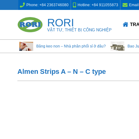
Skip
Phone: +84 2363746080
Hotline: +84 911055873
Email
to
content
RORI
Primary
TR
Navigation
VẬT TƯ, THIẾT BỊ CÔNG NGHIỆP
Menu
Băng keo non – Nhà phân phối sỉ ở đâu?
Bao J
Almen Strips A – N – C type