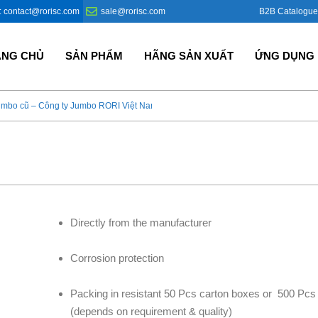
B2B Catalogue
: contact@rorisc.com
sale@rorisc.com
ANG CHỦ
SẢN PHẨM
HÃNG SẢN XUẤT
ỨNG DỤNG
umbo cũ – Công ty Jumbo RORI Việt Nam?
Bao Jumbo giá rẻ – Giải p
Directly from the manufacturer
Corrosion protection
Packing in resistant 50 Pcs carton boxes or
500 Pcs
(depends on requirement & quality)