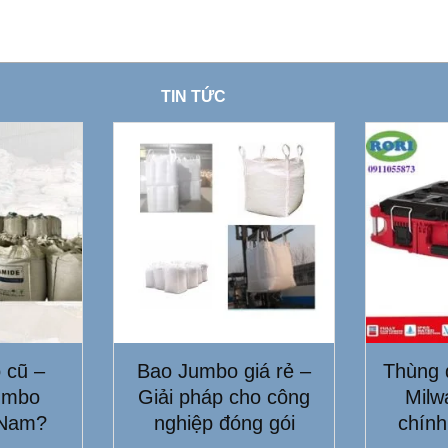
TIN TỨC
 cũ –
Bao Jumbo giá rẻ –
Thùng 
umbo
Giải pháp cho công
Milw
 Nam?
nghiệp đóng gói
chính