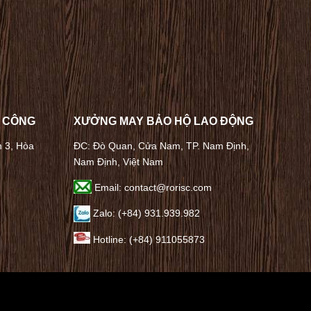
A CÔNG
XƯỞNG MAY BẢO HỘ LAO ĐỘNG
n 3, Hòa
ĐC: Đò Quan, Cửa Nam, TP. Nam Định,
Nam Định, Việt Nam
Email: contact@rorisc.com
Zalo: (+84) 931.939.982
Hotline: (+84) 911055873