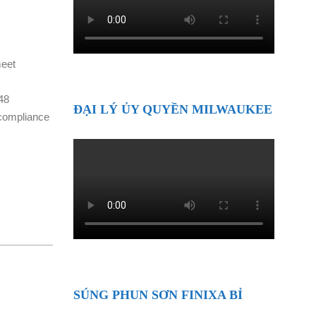
et
48
ĐẠI LÝ ỦY QUYỀN MILWAUKEE
f compliance
SÚNG PHUN SƠN FINIXA BỈ