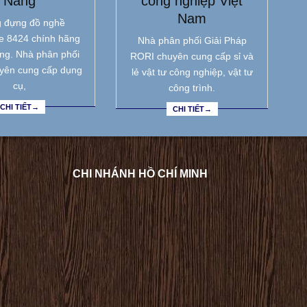
Nẵng
công nghiệp Việt
Nam
 đựng đồ nghề
e 8424 chính hãng
Nhà phân phối Giải Pháp
ẵng. Nhà phân phối
RORI chuyên cung cấp sỉ và
yên cung cấp dụng
lẻ vật tư công nghiệp, vật tư
cụ,
công trình.
CHI TIẾT→
CHI TIẾT→
CHI NHÁNH HỒ CHÍ MINH