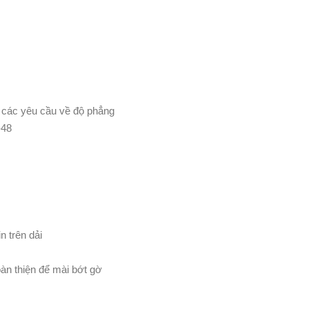
 các yêu cầu về độ phẳng
-48
in trên dải
àn thiện để mài bớt gờ